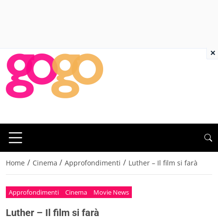
×
/
/
/
Home
Cinema
Approfondimenti
Luther – Il film si farà
Approfondimenti
Cinema
Movie News
Luther – Il film si farà