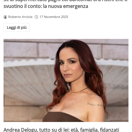
svuotino il conto: la nuova emergenza
Roberto Arciola
17 Novembre 2025
Leggi di più
Andrea Delogu, tutto su di lei: età, famiglia, fidanzati