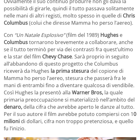
Ovviamente il suo continuo produrre non gli dava la
possibilità di girarle, quindi il tutto passava solitamente
nelle mani di altri registi, molto spesso in quelle di
Chris
Columbus
(colui che diresse Mamma ho perso l’aereo).
Con
“Un Natale Esplosivo”
(film del 1989)
Hughes
e
Columbus
tornarono brevemente a collaborare, anche
se il tutto terminò per via dei contrasti fra quest’ultimo
e la star del film
Chevy Chase
. Sarà proprio in seguito
all’abbandono di questo progetto che Columbus
riceverà da Hughes
la prima stesura
del copione di
Mamma ho perso l’aereo, stesura che passerà fra le
mani di entrambi fino a diventare qualcosa di vendibile.
Così Hughes la presentò alla
Warner Bros,
la quale
primaria preoccupazione si materializzò nell’ambito del
denaro,
della cifra che avrebbe aperto le danze al tutto.
Per il suo autore il film avrebbe potuto compiersi con 1
0
milioni
di dollari, cifra non troppo pretenziosa, e quello
fu l’inizio.