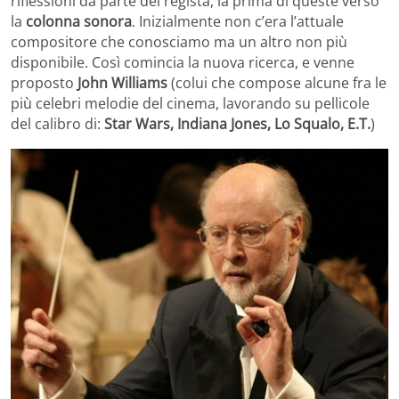
riflessioni da parte del regista, la prima di queste verso
la
colonna sonora
. Inizialmente non c’era l’attuale
compositore che conosciamo ma un altro non più
disponibile. Così comincia la nuova ricerca, e venne
proposto
John Williams
(colui che compose alcune fra le
più celebri melodie del cinema, lavorando su pellicole
del calibro di:
Star Wars, Indiana Jones, Lo Squalo, E.T.
)