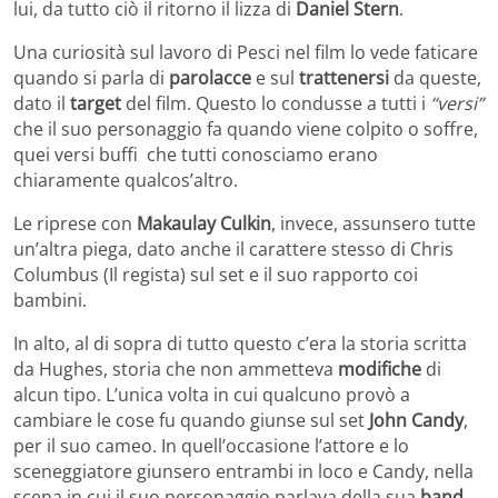
lui, da tutto ciò il ritorno il lizza di
Daniel Stern
.
Una curiosità sul lavoro di Pesci nel film lo vede faticare
quando si parla di
parolacce
e sul
trattenersi
da queste,
dato il
target
del film. Questo lo condusse a tutti i
“versi”
che il suo personaggio fa quando viene colpito o soffre,
quei versi buffi che tutti conosciamo erano
chiaramente qualcos’altro.
Le riprese con
Makaulay Culkin
, invece, assunsero tutte
un’altra piega, dato anche il carattere stesso di Chris
Columbus (Il regista) sul set e il suo rapporto coi
bambini.
In alto, al di sopra di tutto questo c’era la storia scritta
da Hughes, storia che non ammetteva
modifiche
di
alcun tipo. L’unica volta in cui qualcuno provò a
cambiare le cose fu quando giunse sul set
John Candy
,
per il suo cameo. In quell’occasione l’attore e lo
sceneggiatore giunsero entrambi in loco e Candy, nella
scena in cui il suo personaggio parlava della sua
band