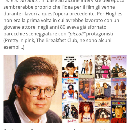
“Io e lo zio Buck”
. In base ad alcune interviste dell’epoca
sembrerebbe proprio che l’idea per il film gli venne
durante i lavori a quest’opera precedente. Per Hughes
non era la prima volta in cui avrebbe lavorato con un
giovane attore, negli anni 80 aveva già sfornato
parecchie sceneggiature con
“piccoli”
protagonisti
(Pretty in pink, The Breakfast Club, ne sono alcuni
esempi…).