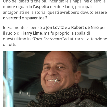
Uno dei dibattiti che più incendiò le sinapsi nel dietro le
quinte riguardò
l’aspetto
dei due ladri, principali
antagonisti nella storia, questi avrebbero dovuto essere
divertenti
o
spaventosi?
Inizialmente si pensò a
Jon Lovitz
e a
Robert de Niro
per
il ruolo di
Harry Lime
, ma fu proprio la spalla di
quest’ultimo in
“Toro Scatenato”
ad attrarre l’attenzione
di tutti.