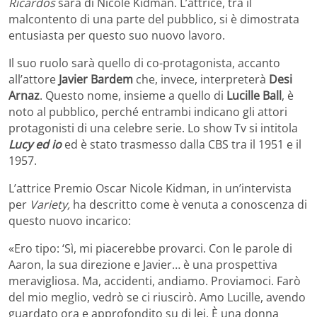
Ricardos
sarà di Nicole Kidman. L’attrice, tra il
malcontento di una parte del pubblico, si è dimostrata
entusiasta per questo suo nuovo lavoro.
Il suo ruolo sarà quello di co-protagonista, accanto
all’attore
Javier Bardem
che, invece, interpreterà
Desi
Arnaz
. Questo nome, insieme a quello di
Lucille Ball
, è
noto al pubblico, perché entrambi indicano gli attori
protagonisti di una celebre serie. Lo show Tv si intitola
Lucy ed io
ed è stato trasmesso dalla CBS tra il 1951 e il
1957.
L’attrice Premio Oscar Nicole Kidman, in un’intervista
per
Variety,
ha descritto come è venuta a conoscenza di
questo nuovo incarico:
«Ero tipo: ‘Sì, mi piacerebbe provarci. Con le parole di
Aaron, la sua direzione e Javier… è una prospettiva
meravigliosa. Ma, accidenti, andiamo. Proviamoci. Farò
del mio meglio, vedrò se ci riuscirò. Amo Lucille, avendo
guardato ora e approfondito su di lei. È una donna