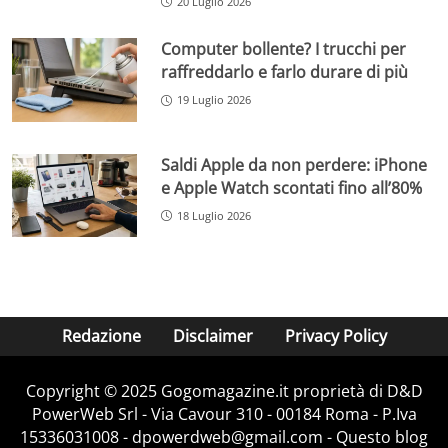
20 Luglio 2026
Computer bollente? I trucchi per
raffreddarlo e farlo durare di più
19 Luglio 2026
Saldi Apple da non perdere: iPhone
e Apple Watch scontati fino all’80%
18 Luglio 2026
Redazione
Disclaimer
Privacy Policy
Copyright © 2025 Gogomagazine.it proprietà di D&D
PowerWeb Srl - Via Cavour 310 - 00184 Roma - P.Iva
15336031008 - dpowerdweb@gmail.com - Questo blog