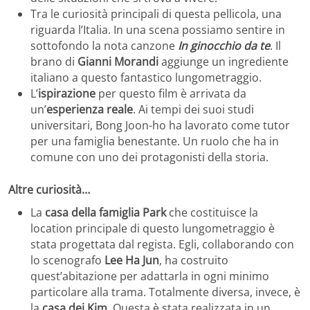
Tra le curiosità principali di questa pellicola, una
riguarda l’Italia. In una scena possiamo sentire in
sottofondo la nota canzone
In ginocchio da te
. Il
brano di
Gianni Morandi
aggiunge un ingrediente
italiano a questo fantastico lungometraggio.
L’
ispirazione
per questo film è arrivata da
un’
esperienza reale
. Ai tempi dei suoi studi
universitari, Bong Joon-ho ha lavorato come tutor
per una famiglia benestante. Un ruolo che ha in
comune con uno dei protagonisti della storia.
Altre curiosità…
La
casa della famiglia Park
che costituisce la
location principale di questo lungometraggio è
stata progettata dal regista. Egli, collaborando con
lo scenografo
Lee Ha Jun
, ha costruito
quest’abitazione per adattarla in ogni minimo
particolare alla trama. Totalmente diversa, invece, è
la
casa dei Kim
. Questa è stata realizzata in un