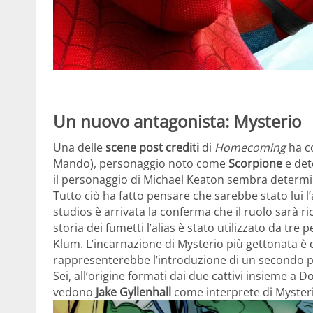
Un nuovo antagonista: Mysterio
Una delle
scene post crediti
di
Homecoming
ha c
Mando), personaggio noto come
Scorpione
e det
il personaggio di Michael Keaton sembra determin
Tutto ciò ha fatto pensare che sarebbe stato lui l
studios è arrivata la conferma che il ruolo sarà r
storia dei fumetti l’alias è stato utilizzato da tr
Klum. L’incarnazione di Mysterio più gettonata è q
rappresenterebbe l’introduzione di un secondo p
Sei, all’origine formati dai due cattivi insieme a
vedono
Jake Gyllenhall
come interprete di Myster