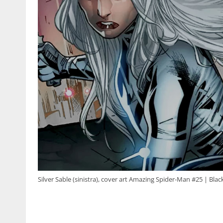
Silver Sable (sinistra), cover art Amazing Spider-Man #25 | Bla