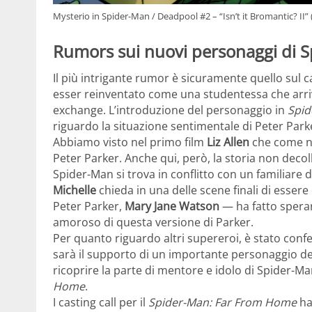
Mysterio in Spider-Man / Deadpool #2 – “Isn’t it Bromantic? II” 
Rumors sui nuovi personaggi di 
Il più intrigante rumor è sicuramente quello sul c
esser reinventato come una studentessa che arri
exchange. L’introduzione del personaggio in
Spid
riguardo la situazione sentimentale di Peter Park
Abbiamo visto nel primo film
Liz Allen
che come ne
Peter Parker. Anche qui, però, la storia non decol
Spider-Man si trova in conflitto con un familiare di 
Michelle
chieda in una delle scene finali di essere
Peter Parker,
Mary Jane Watson
— ha fatto sperare
amoroso di questa versione di Parker.
Per quanto riguardo altri supereroi, è stato con
sarà il supporto di un importante personaggio d
ricoprire la parte di mentore e idolo di Spider-Ma
Home
.
I casting call per il
Spider-Man: Far From Home
ha