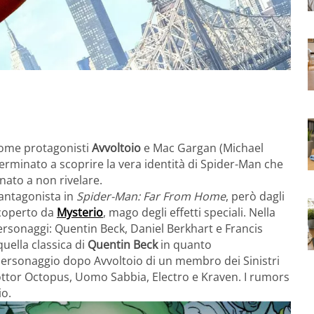
ome protagonisti
Avvoltoio
e Mac Gargan (Michael
erminato a scoprire la vera identità di Spider-Man che
ato a non rivelare.
’antagonista in
Spider-Man: Far From Home
, però dagli
icoperto da
Mysterio
, mago degli effetti speciali. Nella
e personaggi: Quentin Beck, Daniel Berkhart e Francis
uella classica di
Quentin Beck
in quanto
ersonaggio dopo Avvoltoio di un membro dei Sinistri
 Dottor Octopus, Uomo Sabbia, Electro e Kraven. I rumors
io.