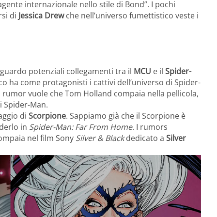
ente internazionale nello stile di Bond”. I pochi
rsi di
Jessica Drew
che nell’universo fumettistico veste i
guardo potenziali collegamenti tra il
MCU
e il
Spider-
o ha come protagonisti i cattivi dell’universo di Spider-
mo rumor vuole che Tom Holland compaia nella pellicola,
i Spider-Man.
aggio di
Scorpione
. Sappiamo già che il Scorpione è
ederlo in
Spider-Man: Far From Home
. I rumors
compaia nel film Sony
Silver & Black
dedicato a
Silver