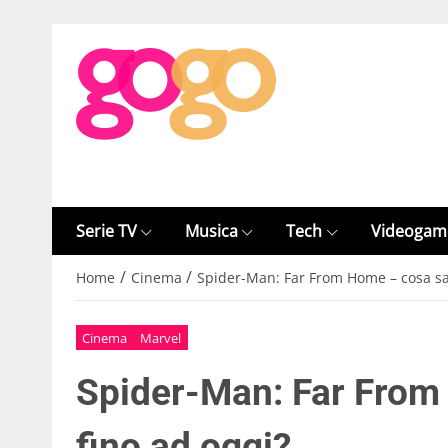
Serie TV
Musica
Tech
Videogam
/
/
Home
Cinema
Spider-Man: Far From Home – cosa sa
Cinema
Marvel
Spider-Man: Far Fro
fino ad oggi?