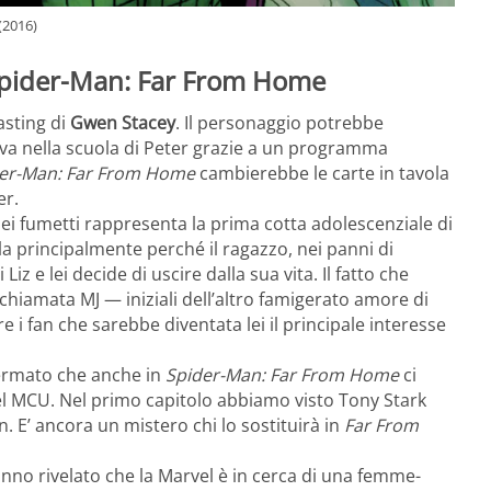
(2016)
Spider-Man: Far From Home
asting di
Gwen Stacey
. Il personaggio potrebbe
va nella scuola di Peter grazie a un programma
er-Man: Far From Home
cambierebbe le carte in tavola
er.
i fumetti rappresenta la prima cotta adolescenziale di
la principalmente perché il ragazzo, nei panni di
Liz e lei decide di uscire dalla sua vita. Il fatto che
 chiamata MJ — iniziali dell’altro famigerato amore di
 i fan che sarebbe diventata lei il principale interesse
fermato che anche in
Spider-Man: Far From Home
ci
el MCU. Nel primo capitolo abbiamo visto Tony Stark
n. E’ ancora un mistero chi lo sostituirà in
Far From
nno rivelato che la Marvel è in cerca di una femme-