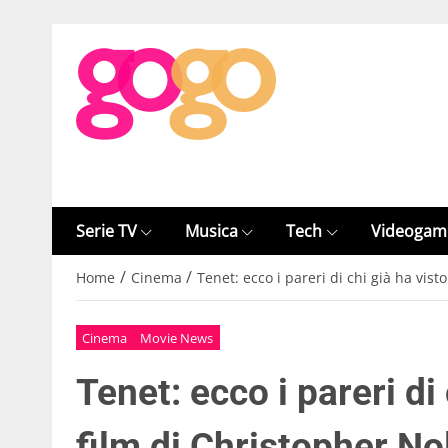
Serie TV
Musica
Tech
Videogam
/
/
Home
Cinema
Tenet: ecco i pareri di chi già ha vist
Cinema
Movie News
Tenet: ecco i pareri di
film di Christopher No