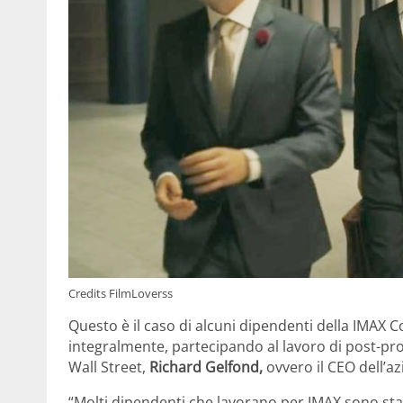
Credits FilmLoverss
Questo è il caso di alcuni dipendenti della IMAX C
integralmente, partecipando al lavoro di post-pr
Wall Street,
Richard Gelfond,
ovvero il CEO dell’az
“Molti dipendenti che lavorano per IMAX sono stat