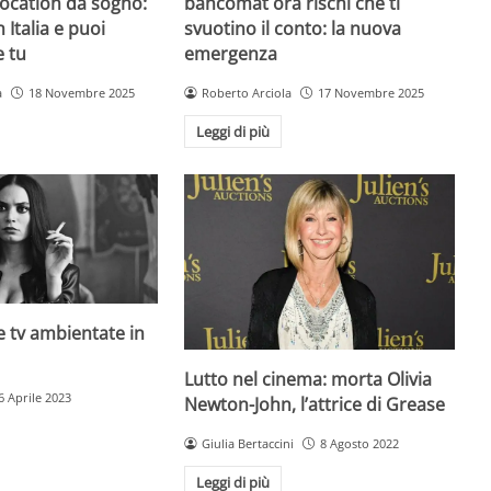
 location da sogno:
bancomat ora rischi che ti
n Italia e puoi
svuotino il conto: la nuova
e tu
emergenza
a
18 Novembre 2025
Roberto Arciola
17 Novembre 2025
Leggi di più
rie tv ambientate in
Lutto nel cinema: morta Olivia
6 Aprile 2023
Newton-John, l’attrice di Grease
Giulia Bertaccini
8 Agosto 2022
Leggi di più