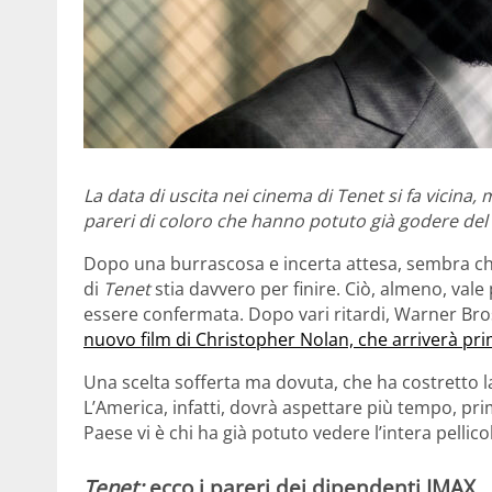
La data di uscita nei cinema di Tenet si fa vicina, 
pareri di coloro che hanno potuto già godere del
Dopo una burrascosa e incerta attesa, sembra che
di
Tenet
stia davvero per finire. Ciò, almeno, vale 
essere confermata. Dopo vari ritardi, Warner Bros
nuovo film di Christopher Nolan, che arriverà prim
Una scelta sofferta ma dovuta, che ha costretto la
L’America, infatti, dovrà aspettare più tempo, pr
Paese vi è chi ha già potuto vedere l’intera pellico
Tenet:
ecco i pareri dei dipendenti IMAX