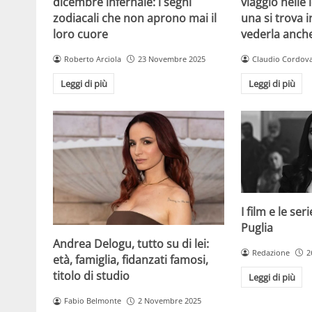
dicembre infernale: i segni
viaggio nelle
zodiacali che non aprono mai il
una si trova i
loro cuore
vederla anch
Roberto Arciola
23 Novembre 2025
Claudio Cordov
Leggi di più
Leggi di più
I film e le se
Puglia
Andrea Delogu, tutto su di lei:
Redazione
2
età, famiglia, fidanzati famosi,
titolo di studio
Leggi di più
Fabio Belmonte
2 Novembre 2025