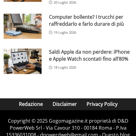
20 Luglio 2026
Computer bollente? I trucchi per
raffreddarlo e farlo durare di più
19 Luglio 2026
Saldi Apple da non perdere: iPhone
e Apple Watch scontati fino all’80%
18 Luglio 2026
Redazione
Disclaimer
Privacy Policy
Copyright © 2025 Gogomagazine.it proprietà di D&D
PowerWeb Srl - Via Cavour 310 - 00184 Roma - P.Iva
15336031008 - dpowerdweb@gmail.com - Questo blog