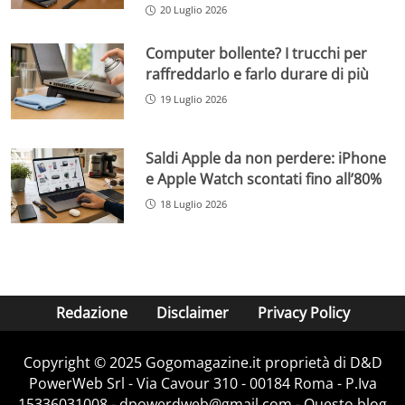
20 Luglio 2026
Computer bollente? I trucchi per
raffreddarlo e farlo durare di più
19 Luglio 2026
Saldi Apple da non perdere: iPhone
e Apple Watch scontati fino all’80%
18 Luglio 2026
Redazione
Disclaimer
Privacy Policy
Copyright © 2025 Gogomagazine.it proprietà di D&D
PowerWeb Srl - Via Cavour 310 - 00184 Roma - P.Iva
15336031008 - dpowerdweb@gmail.com - Questo blog