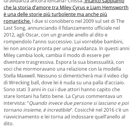
Gravidanza ancora lontana? Chissà.
Intanto sappiamo
che la storia d’amore tra Miley Cyrus e Liam Hemsworth
è una delle storie più turbolente ma anche più
romantiche.
I due si conobbero nel 2009 sul set di The
Last Song, annunciando il fidanzamento ufficiale nel
2012, agli Oscar, con un grande anello al dito e
rompendolo l’anno successivo. Lui vorrebbe bambini,
lei non ancora pronta per una gravidanza. In questi anni
Miley cambia look, cambia il modo di essere per
diventare trasgressiva. Espora la sua bisessualità, con
voci che mormoravano una relazione con la modella
Stella Maxwell. Nessuno si dimenticherà mai il video clip
di Wrecking ball, dove lei è nuda su una palla d’acciaio.
Sono stati 3 anni in cui i due attori hanno capito che
stare lontani ha fatto bene. La Cyrus commentava un
intervista: “
Quando invece due persone si lasciano e poi
tornano insieme, è incredibile
“. Cosicchè nel 2016 c’è un
riavvicinamento e lei torna ad indossare quell’anello al
dito.