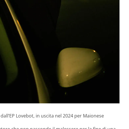
 dall’EP Lovebot, in uscita nel 2024 per Maionese