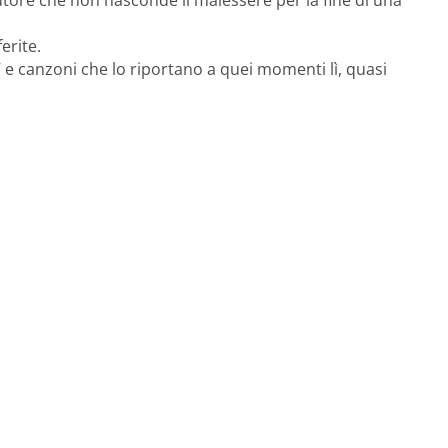
autore che non nasconde il malessere per la fine di una
ferite.
 TV e canzoni che lo riportano a quei momenti lì, quasi