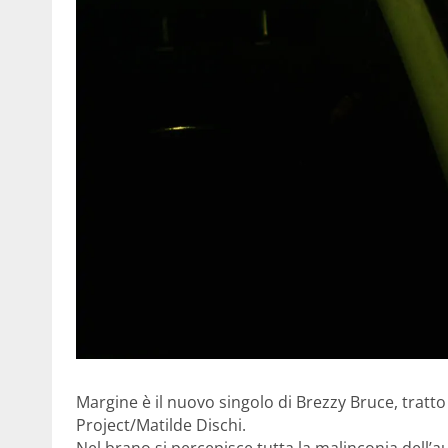
Margine è il nuovo singolo di Brezzy Bruce, tratto
Project/Matilde Dischi.