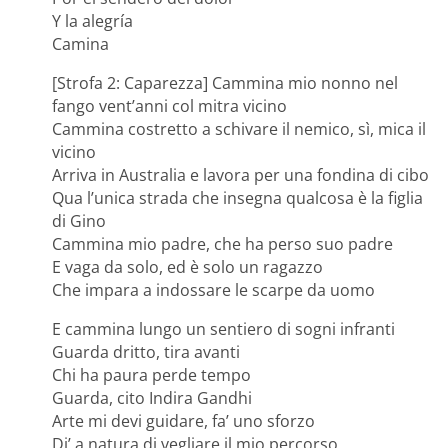
Y la alegría
Camina
[Strofa 2: Caparezza] Cammina mio nonno nel
fango vent’anni col mitra vicino
Cammina costretto a schivare il nemico, sì, mica il
vicino
Arriva in Australia e lavora per una fondina di cibo
Qua l’unica strada che insegna qualcosa è la figlia
di Gino
Cammina mio padre, che ha perso suo padre
E vaga da solo, ed è solo un ragazzo
Che impara a indossare le scarpe da uomo
E cammina lungo un sentiero di sogni infranti
Guarda dritto, tira avanti
Chi ha paura perde tempo
Guarda, cito Indira Gandhi
Arte mi devi guidare, fa’ uno sforzo
Di’ a natura di vegliare il mio percorso