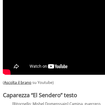
(
Ascolta il brano
su Youtube)
Caparezza “El Sendero” testo
[Ritornello: Mishel Domenssain] Camina, guerrero,