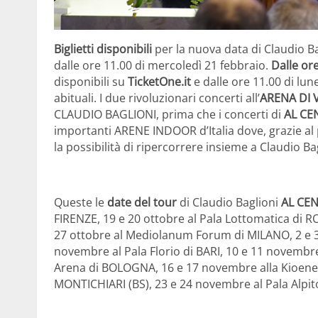
Biglietti disponibili
per la nuova data di Claudio Bag
dalle ore 11.00 di mercoledì 21 febbraio.
Dalle ore
disponibili su
TicketOne.it
e dalle ore 11.00 di lun
abituali. I due rivoluzionari concerti all’
ARENA DI
CLAUDIO BAGLIONI, prima che i concerti di
AL CE
importanti ARENE INDOOR d’Italia dove, grazie al p
la possibilità di ripercorrere insieme a Claudio Ba
Queste le
date del tour
di Claudio Baglioni
AL CE
FIRENZE, 19 e 20 ottobre al Pala Lottomatica di 
27 ottobre al Mediolanum Forum di MILANO, 2 e 3 
novembre al Pala Florio di BARI, 10 e 11 novembre 
Arena di BOLOGNA, 16 e 17 novembre alla Kioene
MONTICHIARI (BS), 23 e 24 novembre al Pala Alpit