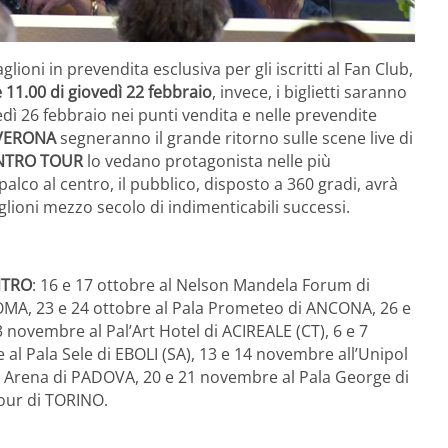
lioni in prevendita esclusiva per gli iscritti al Fan Club,
 11.00 di giovedì 22 febbraio
, invece, i biglietti saranno
edì 26 febbraio nei punti vendita e nelle prevendite
 VERONA
segneranno il grande ritorno sulle scene live di
NTRO TOUR
lo vedano protagonista nelle più
alco al centro, il pubblico, disposto a 360 gradi, avrà
glioni mezzo secolo di indimenticabili successi.
NTRO
: 16 e 17 ottobre al Nelson Mandela Forum di
ROMA, 23 e 24 ottobre al Pala Prometeo di ANCONA, 26 e
novembre al Pal’Art Hotel di ACIREALE (CT), 6 e 7
al Pala Sele di EBOLI (SA), 13 e 14 novembre all’Unipol
 Arena di PADOVA, 20 e 21 novembre al Pala George di
our di TORINO.