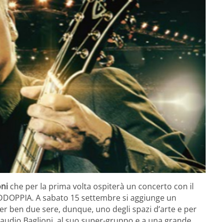
oni
che per la prima volta ospiterà un concerto con il
DDOPPIA. A sabato 15 settembre si aggiunge un
 ben due sere, dunque, uno degli spazi d’arte e per
 Claudio Baglioni, al suo super-gruppo e a una grande