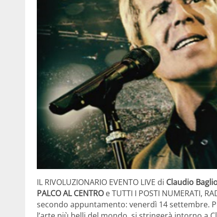
IL RIVOLUZIONARIO EVENTO LIVE di
Claudio Bagli
PALCO AL CENTRO
e TUTTI I POSTI NUMERATI, RA
secondo appuntamento: venerdì 14 settembre. Per
l’arte più belli del mondo, si stringerà intorno a