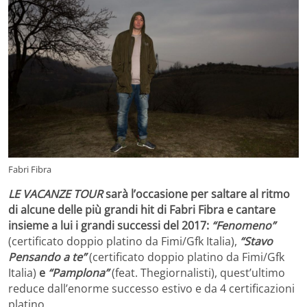
Fabri Fibra
LE VACANZE TOUR
sarà l’occasione per saltare al ritmo
di alcune delle più grandi hit di Fabri Fibra e cantare
insieme a lui i grandi successi del 2017:
“Fenomeno”
(certificato doppio platino da Fimi/Gfk Italia),
“Stavo
Pensando a te”
(certificato doppio platino da Fimi/Gfk
Italia)
e
“Pamplona”
(feat. Thegiornalisti), quest’ultimo
reduce dall’enorme successo estivo e da 4 certificazioni
platino.