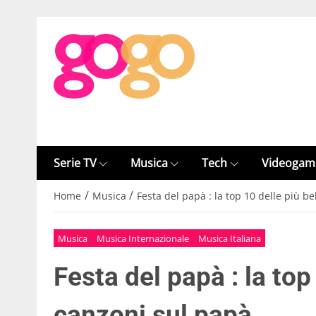
Serie TV
Musica
Tech
Videogam
/
/
Home
Musica
Festa del papà : la top 10 delle più b
Musica
Musica Internazionale
Musica Italiana
Festa del papà : la top
canzoni sul papà