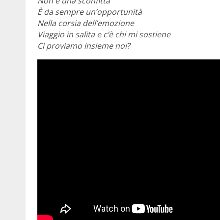
Non è una sconfitta
È da sempre un’opportunità
Nella corsia dell’emozione
Viaggio in salita e c’è chi mi sostiene
Ci proviamo insieme noi?