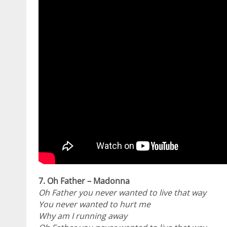
7. Oh Father – Madonna
Oh Father you never wanted to live that way
You never wanted to hurt me
Why am I running away