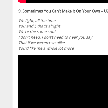
9. Sometimes You Can’t Make It On Your Own – U
We fight, all the time
You and I, that’s alright
We’re the same soul
I don’t need, I don’t need to hear you say
That if we weren’t so alike
You’d like me a whole lot more