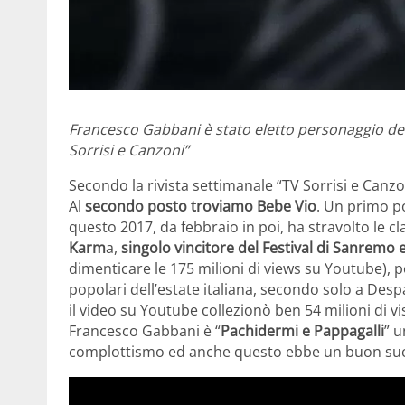
Francesco Gabbani è stato eletto personaggio del
Sorrisi e Canzoni”
Secondo la rivista settimanale “TV Sorrisi e Canzo
Al
secondo posto troviamo Bebe Vio
. Un primo p
questo 2017, da febbraio in poi, ha stravolto le cl
Karm
a,
singolo vincitore del Festival di Sanremo 
dimenticare le 175 milioni di views su Youtube), p
popolari dell’estate italiana, secondo solo a Desp
il video su Youtube collezionò ben 54 milioni di vis
Francesco Gabbani è “
Pachidermi e Pappagalli
” u
complottismo ed anche questo ebbe un buon succe