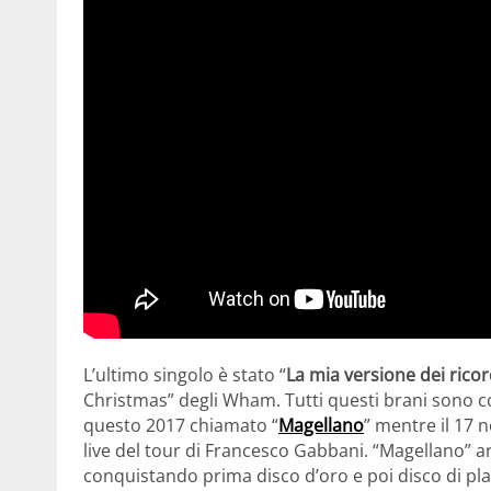
L’ultimo singolo è stato “
La mia versione dei ricor
Christmas” degli Wham. Tutti questi brani sono c
questo 2017 chiamato “
Magellano
” mentre il 17 
live del tour di Francesco Gabbani. “Magellano” arr
conquistando prima disco d’oro e poi disco di pla