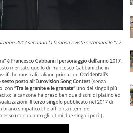
l’anno 2017 secondo la famosa rivista settimanale “TV
ni” è
Francesco Gabbani il personaggio dell’anno 2017
.
osto meritato quello di Francesco Gabbani che in
assifiche musicali italiane prima con
Occidentali’s
e sesto posto all’Eurovision Song Contest
(senza
oi con “
Tra le granite e le granate
” uno dei singoli più
acito; la canzone ha preso ben due dischi di platino ed
ualizzazioni. Il
terzo singolo
pubblicato nel 2017 di
n brano simpatico che affronta i temi del
sso (non quanto gli ultimi due singoli però).