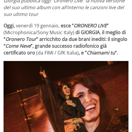
Giorgia pubblica oggi “Oronero Live” la nuova versione
del suo ultimo album con all’interno le canzoni live del
suo ultimo tour
Oggi,
venerdì 19 gennaio,
esce “
ORONERO LIVE
”
(Microphonica/Sony Music Italy)
di GIORGIA
,
il meglio di
“
Oronero Tour
” arricchito da due brani inediti: il singolo
“
Come Neve
”, grande successo radiofonico già
certificato oro
(da
FIMI / GfK Italia)
, e “
Chiamami tu
”.