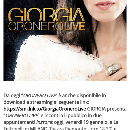
Da oggi “
ORONERO LIVE
” è anche disponibile in
download e streaming al seguente link:
https://smi.lnk.to/GiorgiaOroneroLive
GIORGIA presenta
“
ORONERO LIVE
” e incontra il pubblico in due
appuntamenti
instore
: oggi, venerdì 19 gennaio, a La
Feltrinelli di MILANO
(Piazza Piemonte – ore 18.30)
e