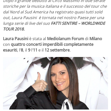
Dopo il grande debutto al Circo Massimo in due serate
storiche per la musica italiana e il successo del tour che
dal Nord al Sud America ha registrato quasi tutti sold
out, Laura Pausini è tornata nel nostro Paese per una
lunga serie di live del suo
FATTI SENTIRE – WORLDWIDE
TOUR 2018.
Laura Pausini
è stata al
Mediolanum Forum
di
Milano
con
quattro concerti imperdibili completamente
esauriti
, l’
8
, il
9
l’
11
e il
12 settembre
.