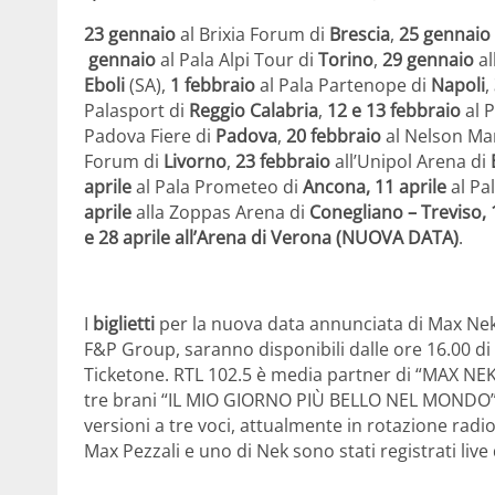
23 gennaio
al Brixia Forum di
Brescia
,
25 gennaio
gennaio
al Pala Alpi Tour di
Torino
,
29 gennaio
al
Eboli
(SA),
1 febbraio
al Pala Partenope di
Napoli
,
Palasport di
Reggio Calabria
,
12 e 13 febbraio
al 
Padova Fiere di
Padova
,
20 febbraio
al Nelson Ma
Forum di
Livorno
,
23 febbraio
all’Unipol Arena di
aprile
al Pala Prometeo di
Ancona, 11 aprile
al Pal
aprile
alla Zoppas Arena di
Conegliano – Treviso, 
e
28 aprile all’Arena di Verona (NUOVA DATA)
.
I
biglietti
per la nuova data annunciata di Max Nek
F&P Group, saranno disponibili dalle ore 16.00 d
Ticketone. RTL 102.5 è media partner di “MAX NEK
tre brani “IL MIO GIORNO PIÙ BELLO NEL MONDO”, 
versioni a tre voci, attualmente in rotazione radiof
Max Pezzali e uno di Nek sono stati registrati liv