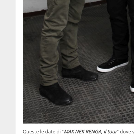
Queste le date di “
MAX NEK RENGA, il tour
” dove 