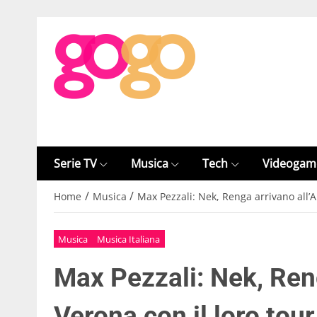
Serie TV
Musica
Tech
Videogam
/
/
Home
Musica
Max Pezzali: Nek, Renga arrivano all’A
Musica
Musica Italiana
Max Pezzali: Nek, Reng
Verona con il loro tour