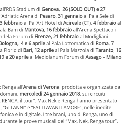
all’RDS Stadium di
Genova
,
26 (SOLD OUT) e 27
l’Adriatic Arena di
Pesaro
,
31 gennaio
al Pala Sele di
3 febbraio
al Pal’Art Hotel di
Acireale
(CT),
4 febbraio
al
Pala Bam di
Mantova
,
16 febbraio
all’Arena Spettacoli
ndela Forum di
Firenze, 21 febbraio
al Modigliani
Bologna,
4 e 6 aprile
al Pala Lottomatica di
Roma
,
7
a Florio di
Bari
,
12 aprile
al Pala Mazzola di
Taranto
,
16
19 e 20 aprile
al Mediolanum Forum di
Assago – Milano
 Renga all’
Arena di Verona
, prodotta e organizzata da
i domani,
mercoledì 24 gennaio 2018
, sui circuiti
 RENGA, il tour”. Max Nek e Renga hanno presentato i
“GLI ANNI” e “FATTI AVANTI AMORE”, nelle inedite
onica e in digitale. I tre brani, uno di Renga, uno di
e durante le prove musicali del “Max, Nek, Renga tour”.