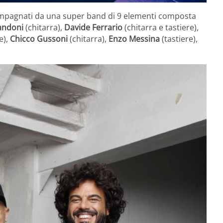
ompagnati da una super band di 9 elementi composta
andoni
(chitarra),
Davide Ferrario
(chitarra e tastiere),
e),
Chicco Gussoni
(chitarra),
Enzo Messina
(tastiere),