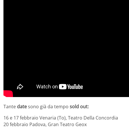
Tante
date
sono già da tempo
sold out:
16 e 17 febbraio Venaria (To), Teatro Della Concordia
20 febbraio Padova, Gran Teatro Geox