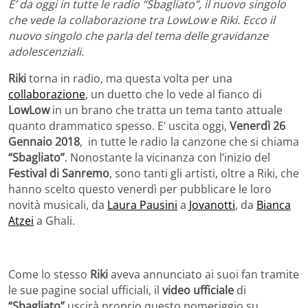
E’ da oggi in tutte le radio “Sbagliato”, il nuovo singolo
che vede la collaborazione tra LowLow e Riki. Ecco il
nuovo singolo che parla del tema delle gravidanze
adolescenziali.
Riki
torna in radio, ma questa volta per una
collaborazione
, un duetto che lo vede al fianco di
LowLow
in un brano che tratta un tema tanto attuale
quanto drammatico spesso. E’ uscita oggi,
Venerdì 26
Gennaio 2018
, in tutte le radio la canzone che si chiama
“Sbagliato”
. Nonostante la vicinanza con l’inizio del
Festival di Sanremo
, sono tanti gli artisti, oltre a Riki, che
hanno scelto questo venerdì per pubblicare le loro
novità musicali, da
Laura Pausini
a
Jovanotti
, da
Bianca
Atzei
a Ghali.
Come lo stesso
Riki
aveva annunciato ai suoi fan tramite
le sue pagine social ufficiali, il
video ufficiale
di
“Sbagliato”
uscirà proprio questo pomeriggio su