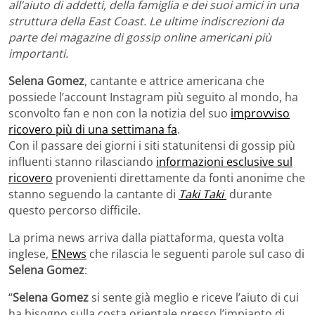
all’aiuto di addetti, della famiglia e dei suoi amici in una
struttura della East Coast. Le ultime indiscrezioni da
parte dei magazine di gossip online americani più
importanti.
Selena Gomez
, cantante e attrice americana che
possiede l’account Instagram più seguito al mondo, ha
sconvolto fan e non con la notizia del suo
improvviso
ricovero più di una settimana fa
.
Con il passare dei giorni i siti statunitensi di gossip più
influenti stanno rilasciando
informazioni esclusive sul
ricovero
provenienti direttamente da fonti anonime che
stanno seguendo la cantante di
Taki Taki
durante
questo percorso difficile.
La prima news arriva dalla piattaforma, questa volta
inglese,
ENews
che rilascia le seguenti parole sul caso di
Selena Gomez
:
“
Selena Gomez
si sente già meglio e riceve l’aiuto di cui
ha bisogno sulla costa orientale presso l’impianto di