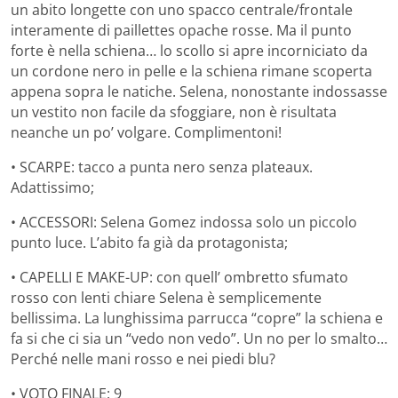
un abito longette con uno spacco centrale/frontale
interamente di paillettes opache rosse. Ma il punto
forte è nella schiena… lo scollo si apre incorniciato da
un cordone nero in pelle e la schiena rimane scoperta
appena sopra le natiche. Selena, nonostante indossasse
un vestito non facile da sfoggiare, non è risultata
neanche un po’ volgare. Complimentoni!
• SCARPE: tacco a punta nero senza plateaux.
Adattissimo;
• ACCESSORI: Selena Gomez indossa solo un piccolo
punto luce. L’abito fa già da protagonista;
• CAPELLI E MAKE-UP: con quell’ ombretto sfumato
rosso con lenti chiare Selena è semplicemente
bellissima. La lunghissima parrucca “copre” la schiena e
fa si che ci sia un “vedo non vedo”. Un no per lo smalto…
Perché nelle mani rosso e nei piedi blu?
• VOTO FINALE: 9