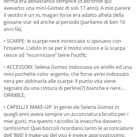
forma era abbastanza semplice (d’altronde qui
avevamo una mini-Gomez di soli 17 anni). A mio parere
il vestito è un ni, magari forse era adatto all’età della
giovane star ed anche al periodo (parliamo di ben 10
anni fa);
• SCARPE: le scarpe nere intrecciate si sposano con
l’insieme. L’abito in se per è molto vistoso e la scarpa
riesce ad “incorniciare” bene l’outfit;
• ACCESSORI: Selena Gomez indossava un anello ed una
mini pochette color argento, che forse avrei indossato
nera per abbinarla alle scarpe. Il punto vita viene
segnato da una cintura di perline(?) bianche e nere…
ORRIBILE;
• CAPELLI E MAKE-UP: in generale Selena Gomez in
quegli anni aveva sempre un acconciatura brutta per i
miei gusti, ma questo raccolto la invecchia davvero
tantissimo! Quei boccoli ricordano tanto le acconciature
dell ‘800! Il make-up del viso è invece approvatissimo,