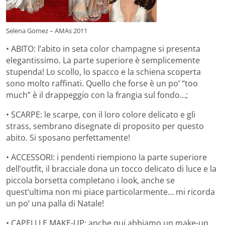
Selena Gomez – AMAs 2011
• ABITO: l’abito in seta color champagne si presenta
elegantissimo. La parte superiore è semplicemente
stupenda! Lo scollo, lo spacco e la schiena scoperta
sono molto raffinati. Quello che forse è un po’ “too
much” è il drappeggio con la frangia sul fondo…;
• SCARPE: le scarpe, con il loro colore delicato e gli
strass, sembrano disegnate di proposito per questo
abito. Si sposano perfettamente!
• ACCESSORI: i pendenti riempiono la parte superiore
dell’outfit, il bracciale dona un tocco delicato di luce e la
piccola borsetta completano i look, anche se
quest’ultima non mi piace particolarmente… mi ricorda
un po’ una palla di Natale!
• CAPELLI E MAKE-UP: anche qui abbiamo un make-up