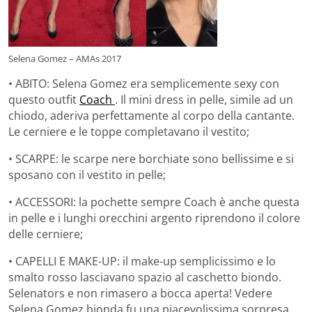
Selena Gomez – AMAs 2017
• ABITO: Selena Gomez era semplicemente sexy con
questo outfit
Coach
. Il mini dress in pelle, simile ad un
chiodo, aderiva perfettamente al corpo della cantante.
Le cerniere e le toppe completavano il vestito;
• SCARPE: le scarpe nere borchiate sono bellissime e si
sposano con il vestito in pelle;
• ACCESSORI: la pochette sempre Coach è anche questa
in pelle e i lunghi orecchini argento riprendono il colore
delle cerniere;
• CAPELLI E MAKE-UP: il make-up semplicissimo e lo
smalto rosso lasciavano spazio al caschetto biondo.
Selenators e non rimasero a bocca aperta! Vedere
Selena Gomez bionda fu una piacevolissima sorpresa.