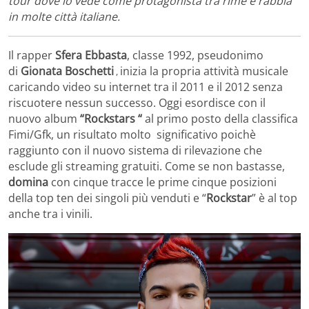
tour dove lo vede come protagonista tra rime e rabbia
in molte città italiane.
Il rapper
Sfera Ebbasta
, classe 1992, pseudonimo
di
Gionata Boschetti
inizia la propria attività musicale
,
caricando video su internet tra il 2011 e il 2012 senza
riscuotere nessun successo. Oggi esordisce con il
nuovo album
“Rockstars “
al primo posto della classifica
Fimi/Gfk, un risultato molto significativo poichè
raggiunto con il nuovo sistema di rilevazione che
esclude gli streaming gratuiti. Come se non bastasse,
domina
con cinque tracce le prime cinque posizioni
della top ten dei singoli più venduti e “
Rockstar
” è al top
anche tra i vinili.