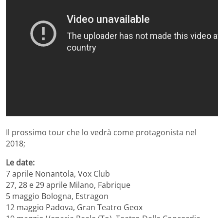
Il prossimo tour che lo vedrà come protagonista nel
2018;
Le date:
7 aprile Nonantola, Vox Club
27, 28 e 29 aprile Milano, Fabrique
5 maggio Bologna, Estragon
12 maggio Padova, Gran Teatro Geox