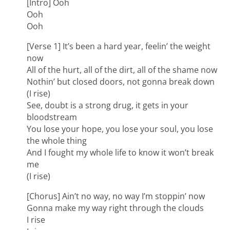
[Intro] Ooh
Ooh
Ooh
[Verse 1] It’s been a hard year, feelin’ the weight
now
All of the hurt, all of the dirt, all of the shame now
Nothin’ but closed doors, not gonna break down
(I rise)
See, doubt is a strong drug, it gets in your
bloodstream
You lose your hope, you lose your soul, you lose
the whole thing
And I fought my whole life to know it won’t break
me
(I rise)
[Chorus] Ain’t no way, no way I’m stoppin’ now
Gonna make my way right through the clouds
I rise