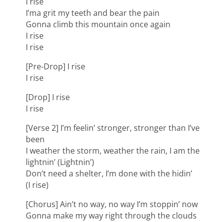
I rise
I’ma grit my teeth and bear the pain
Gonna climb this mountain once again
I rise
I rise
[Pre-Drop] I rise
I rise
[Drop] I rise
I rise
[Verse 2] I’m feelin’ stronger, stronger than I’ve
been
I weather the storm, weather the rain, I am the
lightnin’ (Lightnin’)
Don’t need a shelter, I’m done with the hidin’
(I rise)
[Chorus] Ain’t no way, no way I’m stoppin’ now
Gonna make my way right through the clouds