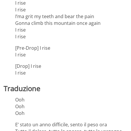
I rise
I rise
I’ma grit my teeth and bear the pain
Gonna climb this mountain once again
I rise
I rise
[Pre-Drop] I rise
I rise
[Drop] I rise
I rise
Traduzione
Ooh
Ooh
Ooh
E’ stato un anno difficile, sento il peso ora