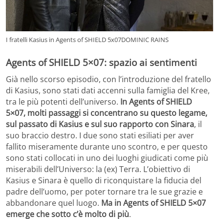
I fratelli Kasius in Agents of SHIELD 5x07DOMINIC RAINS
Agents of SHIELD 5×07: spazio ai sentimenti
Già nello scorso episodio, con l’introduzione del fratello
di Kasius, sono stati dati accenni sulla famiglia del Kree,
tra le più potenti dell’universo.
In Agents of SHIELD
5×07, molti passaggi si concentrano su questo legame,
sul passato di Kasius e sul suo rapporto con Sinara
, il
suo braccio destro. I due sono stati esiliati per aver
fallito miseramente durante uno scontro, e per questo
sono stati collocati in uno dei luoghi giudicati come più
miserabili dell’Universo: la (ex) Terra. L’obiettivo di
Kasius e Sinara è quello di riconquistare la fiducia del
padre dell’uomo, per poter tornare tra le sue grazie e
abbandonare quel luogo.
Ma in Agents of SHIELD 5×07
emerge che sotto c’è molto di più
.