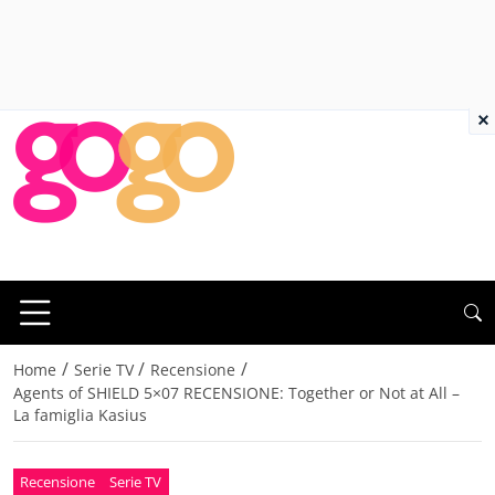
×
/
/
/
Home
Serie TV
Recensione
Agents of SHIELD 5×07 RECENSIONE: Together or Not at All –
La famiglia Kasius
Recensione
Serie TV