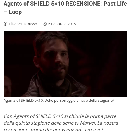
Agents of SHIELD 5×10 RECENSIONE: Past Life
– Loop
Elisabetta Russo
-
6 Febbraio 2018
Agents of SHIELD 5x10: Deke personaggio chiave della stagione?
Con Agents of SHIELD 5×10 si chiude la prima parte
della quinta stagione della serie tv Marvel. La nostra
recensione, prima dei nuovi episodi a marzo!