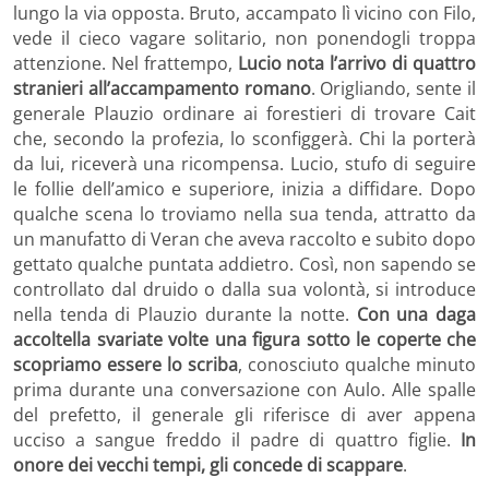
lungo la via opposta. Bruto, accampato lì vicino con Filo,
vede il cieco vagare solitario, non ponendogli troppa
attenzione. Nel frattempo,
Lucio nota l’arrivo di quattro
stranieri all’accampamento romano
. Origliando, sente il
generale Plauzio ordinare ai forestieri di trovare Cait
che, secondo la profezia, lo sconfiggerà. Chi la porterà
da lui, riceverà una ricompensa. Lucio, stufo di seguire
le follie dell’amico e superiore, inizia a diffidare. Dopo
qualche scena lo troviamo nella sua tenda, attratto da
un manufatto di Veran che aveva raccolto e subito dopo
gettato qualche puntata addietro. Così, non sapendo se
controllato dal druido o dalla sua volontà, si introduce
nella tenda di Plauzio durante la notte.
Con una daga
accoltella svariate volte una figura sotto le coperte che
scopriamo essere lo scriba
, conosciuto qualche minuto
prima durante una conversazione con Aulo. Alle spalle
del prefetto, il generale gli riferisce di aver appena
ucciso a sangue freddo il padre di quattro figlie.
In
onore dei vecchi tempi, gli concede di scappare
.