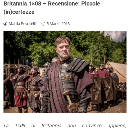
Britannia 1×08 – Recensione: Piccole
(in)certezze
Mattia Pescitelli
-
5 Marzo 2018
La 1×08 di Britannia non convince appieno,