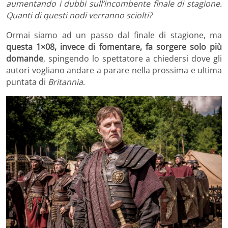
aumentando i dubbi sull’incombente finale di stagione.
Quanti di questi nodi verranno sciolti?
Ormai siamo ad un passo dal finale di stagione, ma
questa 1×08, invece di fomentare, fa sorgere solo più
domande
, spingendo lo spettatore a chiedersi dove gli
autori vogliano andare a parare nella prossima e ultima
puntata di
Britannia
.