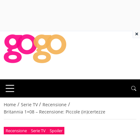
×
/
/
/
Home
Serie TV
Recensione
Britannia 1×08 – Recensione: Piccole (in)certezze
Recensione
Serie TV
Spoiler