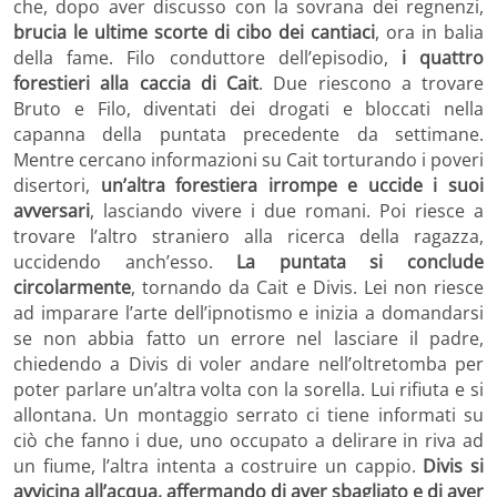
che, dopo aver discusso con la sovrana dei regnenzi,
brucia le ultime scorte di cibo dei cantiaci
, ora in balia
della fame. Filo conduttore dell’episodio,
i quattro
forestieri alla caccia di Cait
. Due riescono a trovare
Bruto e Filo, diventati dei drogati e bloccati nella
capanna della puntata precedente da settimane.
Mentre cercano informazioni su Cait torturando i poveri
disertori,
un’altra forestiera irrompe e uccide i suoi
avversari
, lasciando vivere i due romani. Poi riesce a
trovare l’altro straniero alla ricerca della ragazza,
uccidendo anch’esso.
La puntata si conclude
circolarmente
, tornando da Cait e Divis. Lei non riesce
ad imparare l’arte dell’ipnotismo e inizia a domandarsi
se non abbia fatto un errore nel lasciare il padre,
chiedendo a Divis di voler andare nell’oltretomba per
poter parlare un’altra volta con la sorella. Lui rifiuta e si
allontana. Un montaggio serrato ci tiene informati su
ciò che fanno i due, uno occupato a delirare in riva ad
un fiume, l’altra intenta a costruire un cappio.
Divis si
avvicina all’acqua, affermando di aver sbagliato e di aver