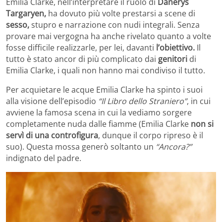
Emilia Clarke, nell’interpretare il ruolo di
Danerys
Targaryen,
ha dovuto più volte prestarsi a scene di
sesso,
stupro e narrazione con nudi integrali. Senza
provare mai vergogna ha anche rivelato quanto a volte
fosse difficile realizzarle, per lei, davanti
l’obiettivo.
Il
tutto è stato ancor di più complicato dai
genitori
di
Emilia Clarke, i quali non hanno mai condiviso il tutto.
Per acquietare le acque Emilia Clarke ha spinto i suoi
alla visione dell’episodio
“Il Libro dello Straniero”
, in cui
avviene la famosa scena in cui la vediamo sorgere
completamente nuda dalle fiamme (Emilia Clarke
non si
servì di una controfigura
, dunque il corpo ripreso è il
suo). Questa mossa generò soltanto un
“Ancora?”
indignato del padre.