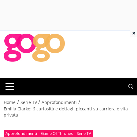
×
/
/
/
Home
Serie TV
Approfondimenti
Emilia Clarke: 6 curiosità e dettagli piccanti su carriera e vita
privata
Approfondimenti
Game Of Thrones
Serie TV