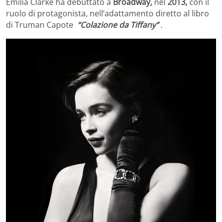
Emilia Clarke ha debuttato a
Broadway,
nel
2013,
con il
ruolo di protagonista, nell’adattamento diretto al libro
di Truman Capote
“Colazione da Tiffany”
.