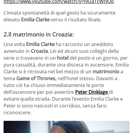
https://www.youtube.com/watch?v=I9UaTcWl9Oo
L’innata spontaneità di quel gesto ha sicuramente
elevato
Emilia Clarke
verso il risultato finale.
2.Il matrimonio in Croazia:
Una volta
Emilia Clarke
ha racconto un aneddoto
avvenuto in
Croazia.
Lei ed alcuni suoi colleghi della
serie si trovavano in un
hotel
del posto e un giorno, per
pura casualità, durante una discesa in ascensore, Emilia
Clarke si è ritrovata nel bel mezzo di un
matrimonio
a
tema
Game of Thrones,
nell’hotel stesso. Davanti a
tutto ciò ha chiuso immediatamente le porte
dell’ascensore per poi avvertire
Peter Dinklage
di
evitare quella strada. Durante l’evento Emilia Clarke e
Peter si sono nascosti in corridoio, senza farsi
riconoscere.