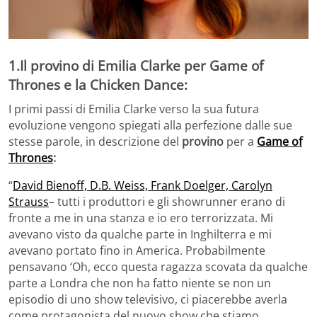
1.Il provino di Emilia Clarke per Game of
Thrones e la Chicken Dance:
I primi passi di Emilia Clarke verso la sua futura
evoluzione vengono spiegati alla perfezione dalle sue
stesse parole, in descrizione del
provino
per a
Game of
Thrones
:
“
David Bienoff, D.B. Weiss, Frank Doelger, Carolyn
Strauss
– tutti i produttori e gli showrunner erano di
fronte a me in una stanza e io ero terrorizzata. Mi
avevano visto da qualche parte in Inghilterra e mi
avevano portato fino in America. Probabilmente
pensavano ‘Oh, ecco questa ragazza scovata da qualche
parte a Londra che non ha fatto niente se non un
episodio di uno show televisivo, ci piacerebbe averla
come protagonista del nuovo show che stiamo