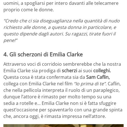
uomini, a spogliarsi per intero davanti alle telecamere
proprio come le donne.
“Credo che ci sia
diseg
uaglianza
nel
la
qua
ntità
d
i
nu
do
ric
hiesto
al
le
donne
, a questa donna in particolare, e
questo dipende dagli autori. Su ragazzi,
tirat
e
fu
ori
i
l
pene
!”
4. Gli scherzoni di Emilia Clarke
Attraverso voci di corridoio sembrerebbe che la nostra
Emilia Clarke sia prodiga di
scherzi
ai suoi
colleghi.
Questa cosa è stata confermata sia da
Sam Caflin,
collega con Emilia Clarke nel film
“Io prima di te”
. Caflin,
che nella pellicola interpreta il ruolo di un paraplegico,
dunque l’attore è rimasto per molto tempo su una
sedia a rotelle e… Emilia Clarke non si è fatta sfuggire
quest’occasione per spaventarlo con una grande spinta
che, ancora oggi, è rimasta impressa nell’attore.