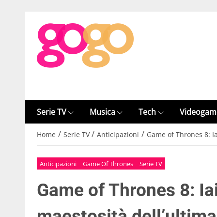
Serie TV
Musica
Tech
Videogam
/
/
/
Home
Serie TV
Anticipazioni
Game of Thrones 8: Ia
Anticipazioni
Game Of Thrones
Serie TV
Game of Thrones 8: Iai
maestosità dell’ultim