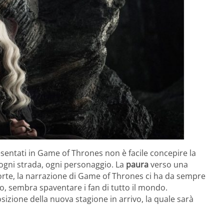
sentati in Game of Thrones non è facile concepire la
ogni strada, ogni personaggio. La
paura
verso una
rte, la narrazione di Game of Thrones ci ha da sempre
o, sembra spaventare i fan di tutto il mondo.
izione della nuova stagione in arrivo, la quale sarà