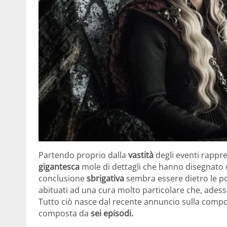
Partendo proprio dalla
vastità
degli eventi rappre
gigantesca
mole di dettagli che hanno disegnato 
conclusione
sbrigativa
sembra essere dietro le po
abituati ad una cura molto particolare che, adess
Tutto ciò nasce dal recente annuncio sulla compos
composta da
sei episodi.