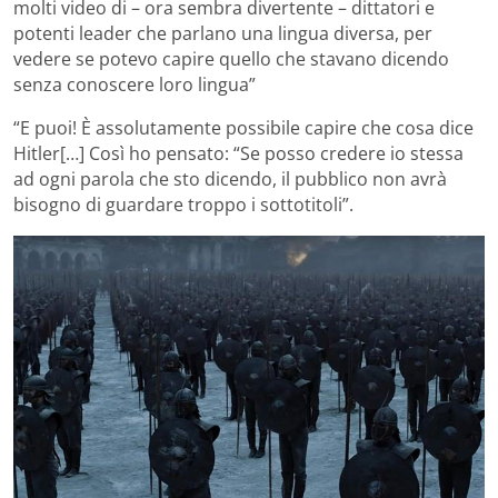
molti video di – ora sembra divertente – dittatori e
potenti leader che parlano una lingua diversa, per
vedere se potevo capire quello che stavano dicendo
senza conoscere loro lingua”
“E puoi! È assolutamente possibile capire che cosa dice
Hitler[…] Così ho pensato: “Se posso credere io stessa
ad ogni parola che sto dicendo, il pubblico non avrà
bisogno di guardare troppo i sottotitoli”.