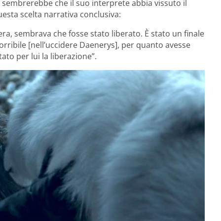
 sembrerebbe che il suo interprete abbia vissuto il
esta scelta narrativa conclusiva:
ra, sembrava che fosse stato liberato. È stato un finale
rribile [nell’uccidere Daenerys], per quanto avesse
ato per lui la liberazione”.