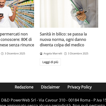
upermercati non
Sanità in bilico: se passa la
i conoscere: 80€ di
nuova norma, ogni danno
 mese senza rinunce
diventa colpa del medico
3 Dicembre 2025
Angela Marrelli
3 Dicembre 2025
Leggi di più
Redazione
Disclaimer
Privacy Policy
i D&D PowerWeb Srl - Via Cavour 310 - 00184 Roma - P.Iv
iene aggiornato senza alcuna periodicità. Non può pertanto 