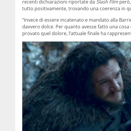
recenti dichiarazioni riportate da
Slash Film
però,
tutto positivamente, trovando una coerenza in qu
“Invece di essere incatenato e mandato alla Barrie
davvero dolce. Per quanto avesse fatto una cosa o
provato quel dolore, l’attuale finale ha rappresent