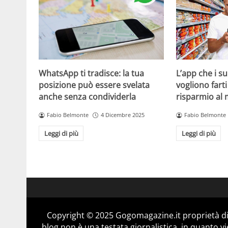
WhatsApp ti tradisce: la tua
L’app che i s
posizione può essere svelata
vogliono fart
anche senza condividerla
risparmio al
Fabio Belmonte
4 Dicembre 2025
Fabio Belmonte
Leggi di più
Leggi di più
Copyright © 2025 Gogomagazine.it proprietà d
blog non è una testata giornalistica, in quanto v