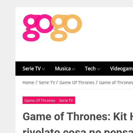
Serie TV
Musica
Tech
Videogam
/
/
/
Home
Serie TV
Game Of Thrones
Game of Thrones:
Game Of Thrones
Serie TV
Game of Thrones: Kit 
rivelato cosa ne pensa