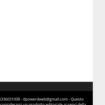
a 15336031008 - dpowerdweb@gmail.com - Questo
considerarsi un prodotto editoriale ai sensi della