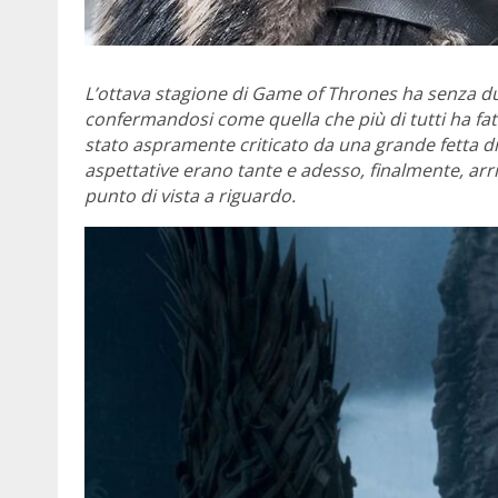
L’ottava stagione di Game of Thrones ha senza dubb
confermandosi come quella che più di tutti ha fatto
stato aspramente criticato da una grande fetta di
aspettative erano tante e adesso, finalmente, arr
punto di vista a riguardo.