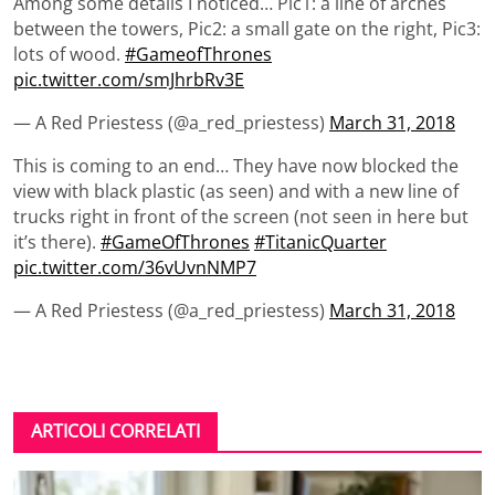
Among some details I noticed… Pic1: a line of arches
between the towers, Pic2: a small gate on the right, Pic3:
lots of wood.
#GameofThrones
pic.twitter.com/smJhrbRv3E
— A Red Priestess (@a_red_priestess)
March 31, 2018
This is coming to an end… They have now blocked the
view with black plastic (as seen) and with a new line of
trucks right in front of the screen (not seen in here but
it’s there).
#GameOfThrones
#TitanicQuarter
pic.twitter.com/36vUvnNMP7
— A Red Priestess (@a_red_priestess)
March 31, 2018
ARTICOLI CORRELATI