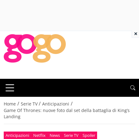
×
/
/
/
Home
Serie TV
Anticipazioni
Game Of Thrones: nuove foto dal set della battaglia di King’s
Landing
Anticipazioni
Netflix
News
Serie TV
Spoiler