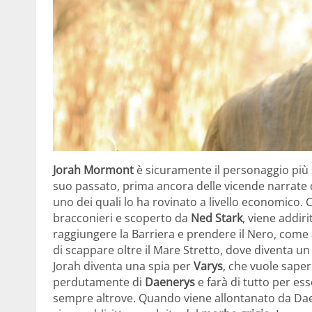
Jorah Mormont
è sicuramente il personaggio più 
suo passato, prima ancora delle vicende narrate da
uno dei quali lo ha rovinato a livello economico.
bracconieri e scoperto da
Ned Stark
, viene addir
raggiungere la Barriera e prendere il Nero, come
di scappare oltre il Mare Stretto, dove diventa u
Jorah diventa una spia per
Varys
, che vuole sape
perdutamente di
Daenerys
e
farà di tutto per es
sempre altrove. Quando viene allontanato da Daen