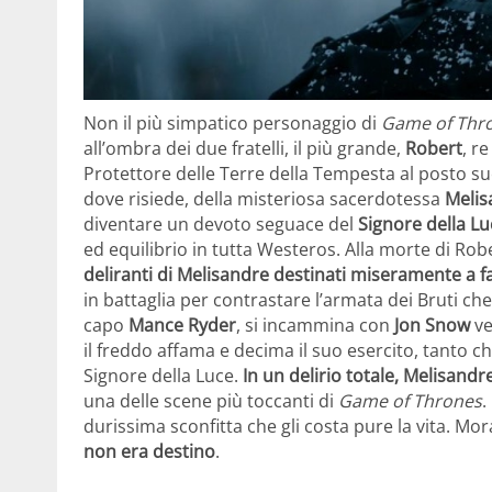
Non il più simpatico personaggio di
Game of Thr
all’ombra dei due fratelli, il più grande,
Robert
, r
Protettore delle Terre della Tempesta al posto suo.
dove risiede, della misteriosa sacerdotessa
Melis
diventare un devoto seguace del
Signore della Lu
ed equilibrio in tutta Westeros. Alla morte di Rob
deliranti di Melisandre destinati miseramente a fa
in battaglia per contrastare l’armata dei Bruti ch
capo
Mance Ryder
, si incammina con
Jon Snow
ve
il freddo affama e decima il suo esercito, tanto ch
Signore della Luce.
In un delirio totale, Melisandr
una delle scene più toccanti di
Game of Thrones
.
durissima sconfitta che gli costa pure la vita. Mor
non era destino
.