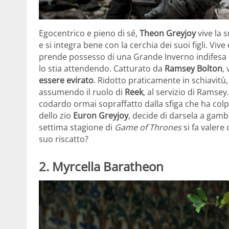
Egocentrico e pieno di sé,
Theon Greyjoy
vive la 
e si integra bene con la cerchia dei suoi figli. 
prende possesso di una Grande Inverno indifesa e
lo stia attendendo. Catturato da
Ramsey Bolton
,
essere evirato
. Ridotto praticamente in schiavitù,
assumendo il ruolo di
Reek
, al servizio di Ramse
codardo ormai sopraffatto dalla sfiga che ha colp
dello zio
Euron Greyjoy
, decide di darsela a gamb
settima stagione di
Game of Thrones
si fa valere
suo riscatto?
2. Myrcella Baratheon