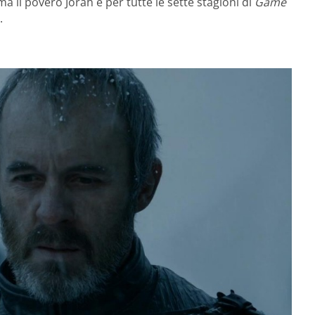
a il povero Jorah è per tutte le sette stagioni di
Game
.