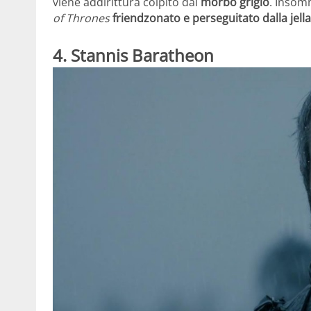
viene addirittura colpito dal
morbo grigio
. Insomm
of Thrones
friendzonato e perseguitato dalla jella
4. Stannis Baratheon