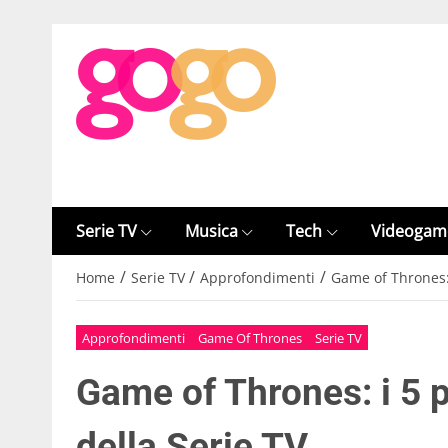
Serie TV
Musica
Tech
Videogam
/
/
/
Home
Serie TV
Approfondimenti
Game of Thrones: 
Approfondimenti
Game Of Thrones
Serie TV
Game of Thrones: i 5 
della Serie TV