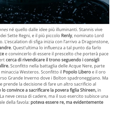
ones
né quello dalle idee più illuminanti. Stannis vive
e dei Sette Regni, e il più piccolo
Renly
, nominato Lord
 L’escalation di sfiga inizia con l’arrivo a Dragonstone,
andre
. Quest’ultima lo influenza a tal punto da farlo
ce
e convincerlo di essere il prescelto che porterà pace
ert
cerca di rivendicare il trono seguendo i consigli
llire.
Sconfitto nella battaglia delle Acque Nere, parte
e minaccia Westeros. Sconfitto il
Popolo Libero
e il oro
rso Grande Inverno dove i Bolton spadroneggiano. Ma
e prende la decisione di fare un altro sacrificio al
e lo convince a sacrificare la povera figlia Shireen,
in
 La neve cessa di cadere, ma il suo esercito subisce una
ale della favola:
poteva essere re, ma evidentemente