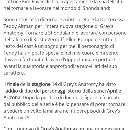
L’attrice Kim Raver dichiara apertamente la sua felicità
nel tornare a lavorare nel mondo di Shondaland:
Sono entusiasta di tornare a interpretare la Dottoressa
Teddy Altman per l’intera nuova stagione di Grey’s
Anatomy. Tornare a Shondaland e lavorare con persone
del talento di Krista Vernoff, Ellen Pompeo e tutto il
resto del cast è un sogno per me. Il personaggio di
Teddy ha un posto speciale nel mio cuore e mi sento
davvero fortunata di avere l’opportunità di portare
avanti la sua storia e approfondire nuovi lati del suo
carattere.
Il
finale
della
stagione 14
di Grey’s Anatomy ha visto
l’
addio di due dei personaggi storici
della serie:
April e
Arizona
. Dopo la perdita di due delle figure più amate
dal pubblico della serie è bello pensare di poter tornare
a vedere un volto familiare nei nuovi episodi di Grey’s
Anatomy 15.
Con il rinnovo di
Grey’s Anatomy
con una quindicesima