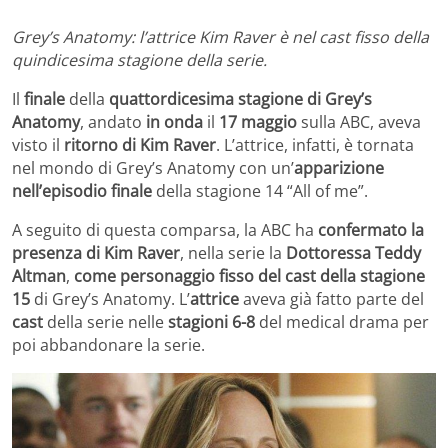
Grey’s Anatomy: l’attrice Kim Raver è nel cast fisso della
quindicesima stagione della serie.
Il
finale
della
quattordicesima stagione di Grey’s
Anatomy
, andato
in onda
il
17 maggio
sulla ABC, aveva
visto il
ritorno di Kim Raver
. L’attrice, infatti, è tornata
nel mondo di Grey’s Anatomy con un’
apparizione
nell’episodio finale
della stagione 14 “All of me”.
A seguito di questa comparsa, la ABC ha
confermato la
presenza di Kim Raver
, nella serie la
Dottoressa Teddy
Altman
,
come personaggio fisso del cast della stagione
15
di Grey’s Anatomy. L’
attrice
aveva già fatto parte del
cast
della serie nelle
stagioni 6-8
del medical drama per
poi abbandonare la serie.