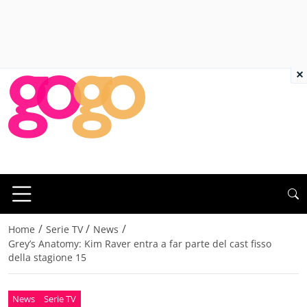
×
/
/
/
Home
Serie TV
News
Grey’s Anatomy: Kim Raver entra a far parte del cast fisso
della stagione 15
News
Serie TV