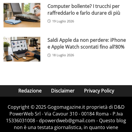
Computer bollente? I trucchi per
raffreddarlo e farlo durare di più
19 Luglio 2026
Saldi Apple da non perdere: iPhone
e Apple Watch scontati fino all’80%
18 Luglio 2026
Redazione
Disclaimer
Privacy Policy
Copyright © 2025 Gogomagazine.it proprietà di D&D
PowerWeb Srl - Via Cavour 310 - 00184 Roma - P.Iva
15336031008 - dpowerdweb@gmail.com - Questo blog
non è una testata giornalistica, in quanto viene