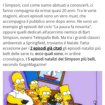
I Simpson, così come siamo abituati a conoscerli, ci
fanno compagnia da ormai quasi 20 anni. Tra le varie
stagioni, alcuni episodi sono un vero
must
, che
accompagna il pubblico anno dopo anno. Ne sono un
esempio gli episodi del ciclo “La paura fa novanta”,
oppure quelli dedicati all’acerrimo nemico di Bart
Simpson, ovvero Telespalla Bob. Ma tra i grandi classici
ambientati a Springfield, troviamo il Natale. Fatta
eccezione per i
2 episodi già citati
gli episodi natalizi più
belli delle serie tv,
e
cco quali
sono
, in ordine
cronologico,
i 5 episodi natalizi dei Simpson più belli,
secondo GogoMagazine!