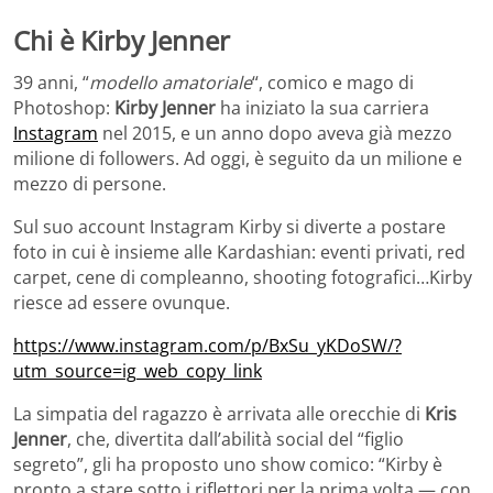
Chi è Kirby Jenner
39 anni, “
modello amatoriale
“, comico e mago di
Photoshop:
Kirby Jenner
ha iniziato la sua carriera
Instagram
nel 2015, e un anno dopo aveva già mezzo
milione di followers. Ad oggi, è seguito da un milione e
mezzo di persone.
Sul suo account Instagram Kirby si diverte a postare
foto in cui è insieme alle Kardashian: eventi privati, red
carpet, cene di compleanno, shooting fotografici…Kirby
riesce ad essere ovunque.
https://www.instagram.com/p/BxSu_yKDoSW/?
utm_source=ig_web_copy_link
La simpatia del ragazzo è arrivata alle orecchie di
Kris
Jenner
, che, divertita dall’abilità social del “figlio
segreto”, gli ha proposto uno show comico: “Kirby è
pronto a stare sotto i riflettori per la prima volta — con