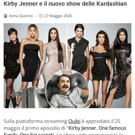
Kirby Jenner e il nuovo show delle Kardashian
Anna Quirino
-
27 Maggio 2020
Sulla piattaforma streaming
Quibi
è approdato il 25
maggio il primo episodio di “
Kirby Jenner. One famous
family. One big secret
“. Lo show vede protagonista la