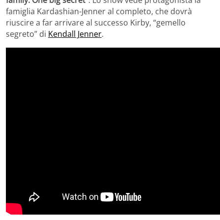
famiglia Kardashian-Jenner al completo, che dovrà
riuscire a far arrivare al successo Kirby, “gemello
segreto” di
Kendall Jenner
.