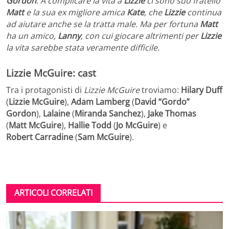
Gordon
. A complicare la vita a
Lizzie
ci sono suo fratello
Matt
e la sua ex migliore amica
Kate
, che
Lizzie
continua
ad aiutare anche se la tratta male. Ma per fortuna
Matt
ha un amico,
Lanny
, con cui giocare altrimenti per
Lizzie
la vita sarebbe stata veramente difficile.
Lizzie McGuire: cast
Tra i protagonisti di
Lizzie McGuire
troviamo:
Hilary Duff
(
Lizzie
McGuire
),
Adam
Lamberg
(
David “
Gordo
”
Gordon
),
Lalaine
(
Miranda Sanchez
),
Jake Thomas
(
Matt
McGuire
),
Hallie
Todd
(
Jo
McGuire
) e
Robert
Carradine
(
Sam
McGuire
).
ARTICOLI CORRELATI