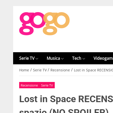
Serie TV
Musica
Tech
Videogam
/
/
/
Home
Serie TV
Recensione
Lost in Space RECENSIO
Recensione
Serie TV
Lost in Space RECENS
spazio (NO SPOILER)