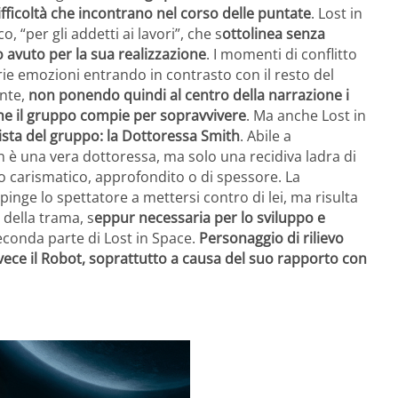
fficoltà che incontrano nel corso delle puntate
. Lost in
, “per gli addetti ai lavori”, che s
ottolinea senza
o avuto per la sua realizzazione
. I momenti di conflitto
rie emozioni entrando in contrasto con il resto del
ente,
non ponendo quindi al centro della narrazione i
 che il gruppo compie per sopravvivere
. Ma anche Lost in
ista del gruppo: la Dottoressa Smith
. Abile a
n è una vera dottoressa, ma solo una recidiva ladra di
o carismatico, approfondito o di spessore. La
nge lo spettatore a mettersi contro di lei, ma risulta
 della trama, s
eppur necessaria per lo sviluppo e
seconda parte di Lost in Space.
Personaggio di rilievo
invece il Robot, soprattutto a causa del suo rapporto con