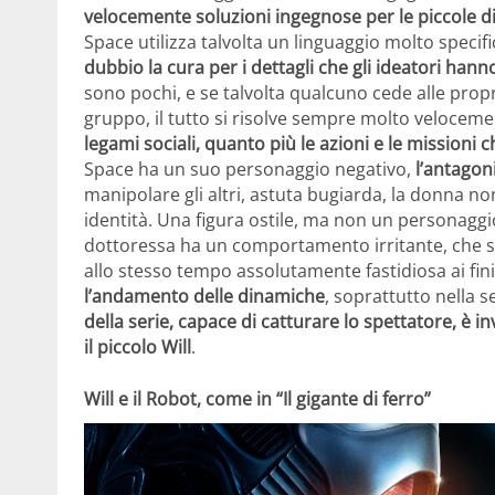
velocemente soluzioni ingegnose per le piccole di
Space utilizza talvolta un linguaggio molto specifico
dubbio la cura per i dettagli che gli ideatori hann
sono pochi, e se talvolta qualcuno cede alle prop
gruppo, il tutto si risolve sempre molto velocem
legami sociali, quanto più le azioni e le missioni
Space ha un suo personaggio negativo,
l’antagon
manipolare gli altri, astuta bugiarda, la donna no
identità. Una figura ostile, ma non un personaggi
dottoressa ha un comportamento irritante, che spi
allo stesso tempo assolutamente fastidiosa ai fini
l’andamento delle dinamiche
, soprattutto nella 
della serie, capace di catturare lo spettatore, è 
il piccolo Will
.
Will e il Robot, come in “Il gigante di ferro”