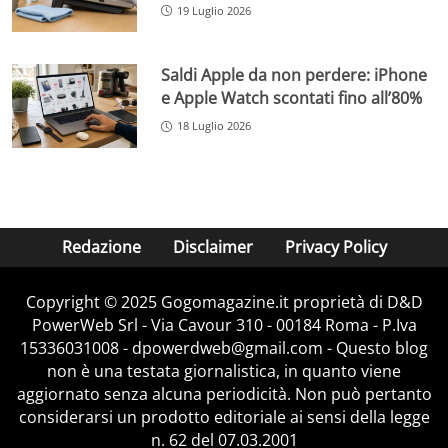
19 Luglio 2026
Saldi Apple da non perdere: iPhone
e Apple Watch scontati fino all’80%
18 Luglio 2026
Redazione
Disclaimer
Privacy Policy
Copyright © 2025 Gogomagazine.it proprietà di D&D
PowerWeb Srl - Via Cavour 310 - 00184 Roma - P.Iva
15336031008 - dpowerdweb@gmail.com - Questo blog
non è una testata giornalistica, in quanto viene
aggiornato senza alcuna periodicità. Non può pertanto
considerarsi un prodotto editoriale ai sensi della legge
n. 62 del 07.03.2001