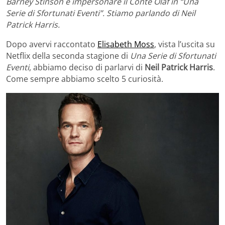
Barney Stinson e impersonare il Conte Olaf in “Una
Serie di Sfortunati Eventi”. Stiamo parlando di Neil
Patrick Harris.
Dopo avervi raccontato
Elisabeth Moss
, vista l’uscita su
Netflix della seconda stagione di
Una Serie di Sfortunati
Eventi
, abbiamo deciso di parlarvi di
Neil Patrick Harris
.
Come sempre abbiamo scelto 5 curiosità.