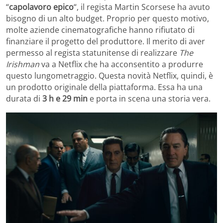
“
capolavoro epico
“, il regista Martin Scorsese ha avuto
bisogno di un alto budget. Proprio per questo motivo,
molte aziende cinematografiche hanno rifiutato di
finanziare il progetto del produttore. Il merito di aver
permesso al regista statunitense di realizzare
The
Irishman
va a Netflix che ha acconsentito a produrre
questo lungometraggio. Questa novità Netflix, quindi, è
un prodotto originale della piattaforma. Essa ha una
durata di
3 h e 29 min
e porta in scena una storia vera.