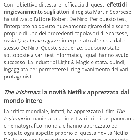
Con l’obiettivo di testare l’efficacia di questi
effetti di
ringiovanimento sugli attori
, il regista Martin Scorsese
ha utilizzato l’attore Robert De Niro. Per questo test,
l’interprete ha dovuto nuovamente girare delle scene
proprie di uno dei precedenti capolavori di Scorsese,
ossia
Quei bravi ragazzi
, interpretato all’epoca dallo
stesso De Niro. Queste sequenze, poi, sono state
sottoposte a vari test informatici, i quali hanno avuto
successo. La Industrial Light & Magic è stata, quindi,
ingaggiata per permettere il ringiovanimento dei vari
protagonisti.
The Irishman
: la novità Netflix apprezzata dal
mondo intero
La critica mondiale, infatti, ha apprezzato il film
The
Irishman
in maniera unanime. I vari critici del panorama
cinematografico mondiale hanno apprezzato ed
elogiato ogni aspetto proprio di questa novità Netflix.
Dal lavoro con la macchina da presa, merito appunto