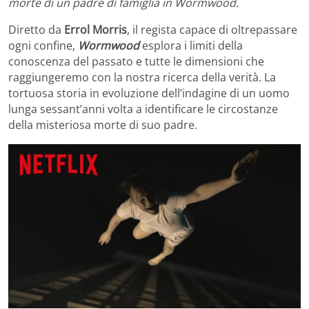
morte di un padre di famiglia in Wormwood.
Diretto da
Errol Morris
, il regista capace di oltrepassare
ogni confine,
Wormwood
esplora i limiti della
conoscenza del passato e tutte le dimensioni che
raggiungeremo con la nostra ricerca della verità. La
tortuosa storia in evoluzione dell’indagine di un uomo
lunga sessant’anni volta a identificare le circostanze
della misteriosa morte di suo padre.