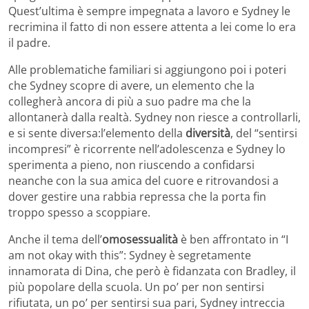
Quest’ultima è sempre impegnata a lavoro e Sydney le
recrimina il fatto di non essere attenta a lei come lo era
il padre.
Alle problematiche familiari si aggiungono poi i poteri
che Sydney scopre di avere, un elemento che la
collegherà ancora di più a suo padre ma che la
allontanerà dalla realtà. Sydney non riesce a controllarli,
e si sente diversa:l’elemento della
diversità
, del “sentirsi
incompresi” è ricorrente nell’adolescenza e Sydney lo
sperimenta a pieno, non riuscendo a confidarsi
neanche con la sua amica del cuore e ritrovandosi a
dover gestire una rabbia repressa che la porta fin
troppo spesso a scoppiare.
Anche il tema dell’
omosessualità
è ben affrontato in “I
am not okay with this”: Sydney è segretamente
innamorata di Dina, che però è fidanzata con Bradley, il
più popolare della scuola. Un po’ per non sentirsi
rifiutata, un po’ per sentirsi sua pari, Sydney intreccia