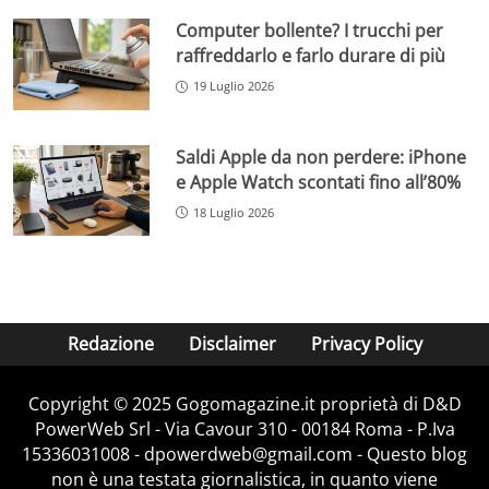
Computer bollente? I trucchi per
raffreddarlo e farlo durare di più
19 Luglio 2026
Saldi Apple da non perdere: iPhone
e Apple Watch scontati fino all’80%
18 Luglio 2026
Redazione
Disclaimer
Privacy Policy
Copyright © 2025 Gogomagazine.it proprietà di D&D
PowerWeb Srl - Via Cavour 310 - 00184 Roma - P.Iva
15336031008 - dpowerdweb@gmail.com - Questo blog
non è una testata giornalistica, in quanto viene