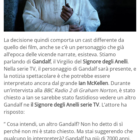
La decisione quindi comporta un cast differente da
quello dei film, anche se c’è un personaggio che già
all’epoca delle vicende narrate, esisteva. Stiamo
parlando di
Gandalf
, il Virgilio del
Signore degli Anelli
.
Nella serie TV, il personaggio di Gandalf sarà presente, e
la notizia spettacolare è che potrebbe essere
interpretato ancora dal grande
Ian McKellen
. Durante
un’intervista alla
BBC Radio 2 di Graham Norton,
è stato
chiesto a Ian se sarebbe stato fastidioso vedere un altro
Gandalf ne
il Signore degli Anelli serie TV
. L’attore ha
risposto:
” Cosa intendi, un altro Gandalf? Non ho detto di sì
perché non mi è stato chiesto. Ma stai suggerendo che
qualcuno lo interpreterà? Gandalf ha più di 7000 anni,