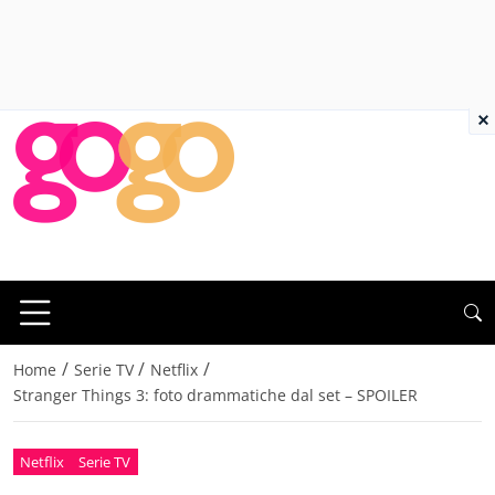
×
/
/
/
Home
Serie TV
Netflix
Stranger Things 3: foto drammatiche dal set – SPOILER
Netflix
Serie TV