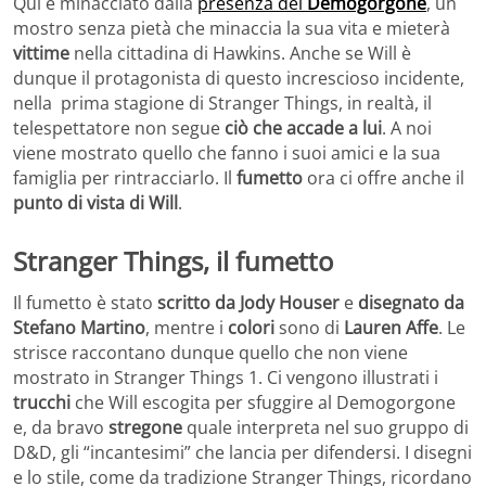
Qui è minacciato dalla
presenza del
Demogorgone
, un
mostro senza pietà che minaccia la sua vita e mieterà
vittime
nella cittadina di Hawkins. Anche se Will è
dunque il protagonista di questo increscioso incidente,
nella prima stagione di Stranger Things, in realtà, il
telespettatore non segue
ciò che accade a lui
. A noi
viene mostrato quello che fanno i suoi amici e la sua
famiglia per rintracciarlo. Il
fumetto
ora ci offre anche il
punto di vista di Will
.
Stranger Things, il fumetto
Il fumetto è stato
scritto da Jody Houser
e
disegnato da
Stefano Martino
, mentre i
colori
sono di
Lauren Affe
. Le
strisce raccontano dunque quello che non viene
mostrato in Stranger Things 1. Ci vengono illustrati i
trucchi
che Will escogita per sfuggire al Demogorgone
e, da bravo
stregone
quale interpreta nel suo gruppo di
D&D, gli “incantesimi” che lancia per difendersi. I disegni
e lo stile, come da tradizione Stranger Things, ricordano