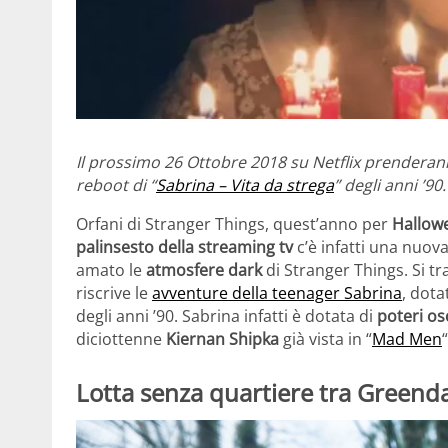
Il prossimo 26 Ottobre 2018 su Netflix prenderanno
reboot di “
Sabrina – Vita da strega
” degli anni ’9
Orfani di Stranger Things, quest’anno per
Hallow
palinsesto della streaming tv
c’è infatti una nuova
amato le
atmosfere dark
di Stranger Things. Si tra
riscrive le
avventure della teenager Sabrina
, dota
degli anni ’90. Sabrina infatti è dotata di
poteri os
diciottenne
Kiernan Shipka
già vista in “
Mad Men
Lotta senza quartiere tra Greenda