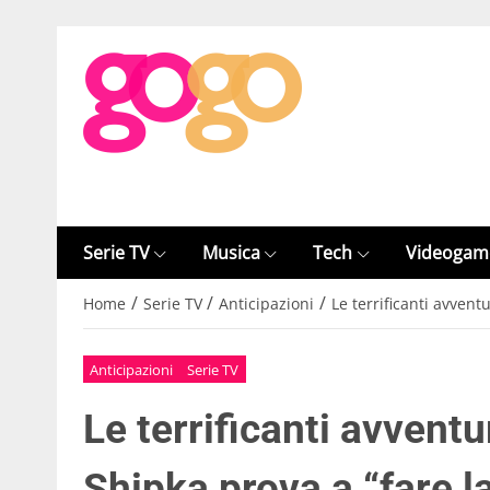
Serie TV
Musica
Tech
Videogam
/
/
/
Home
Serie TV
Anticipazioni
Le terrificanti avvent
Anticipazioni
Serie TV
Le terrificanti avvent
Shipka prova a “fare l