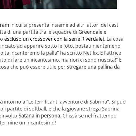
gram
in cui si presenta insieme ad altri attori del cast
tta di una partita tra le squadre di
Greendale e
to
escluso un crossover con la serie Riverdale
). La cosa
nciato ad apparire sotto le foto, postati nientemeno
olta incanteremo la palla” ha scritto Netflix. E l’attrice
ato di fare un incantesimo, ma non ci sono riuscita!” E
a cosa che può essere utile per
stregare una pallina da
va
intorno a “Le terrificanti avventure di Sabrina”. Si può
i partite di softball, e che la giovane strega Sabrina
oinvolto
Satana in persona
. Chissà se nel frattempo
 termine un incantesimo!