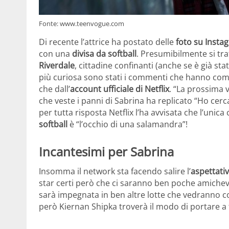
Fonte: www.teenvogue.com
Di recente l’attrice ha postato delle
foto su Insta
con una
divisa da softball
. Presumibilmente si tra
Riverdale
, cittadine confinanti (anche se è già sta
più curiosa sono stati i commenti che hanno comi
che dall’
account ufficiale di Netflix
. “La prossima v
che veste i panni di Sabrina ha replicato “Ho cerc
per tutta risposta Netflix l’ha avvisata che l’unic
softball
è “l’occhio di una salamandra”!
Incantesimi per Sabrina
Insomma il network sta facendo salire l’
aspettati
star certi però che ci saranno ben poche amichevol
sarà impegnata in ben altre lotte che vedranno c
però Kiernan Shipka troverà il modo di portare a