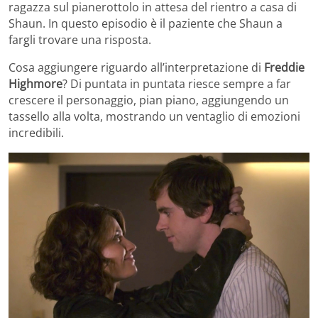
ragazza sul pianerottolo in attesa del rientro a casa di
Shaun. In questo episodio è il paziente che Shaun a
fargli trovare una risposta.
Cosa aggiungere riguardo all’interpretazione di
Freddie
Highmore
? Di puntata in puntata riesce sempre a far
crescere il personaggio, pian piano, aggiungendo un
tassello alla volta, mostrando un ventaglio di emozioni
incredibili.