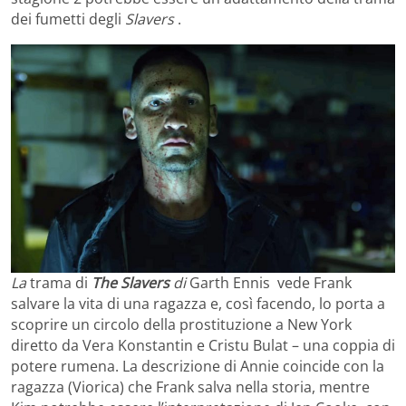
dei fumetti degli
Slavers
.
La
trama di
The Slavers
di
Garth Ennis vede Frank
salvare la vita di una ragazza e, così facendo, lo porta a
scoprire un circolo della prostituzione a New York
diretto da Vera Konstantin e Cristu Bulat – una coppia di
potere rumena. La descrizione di Annie coincide con la
ragazza (Viorica) che Frank salva nella storia, mentre