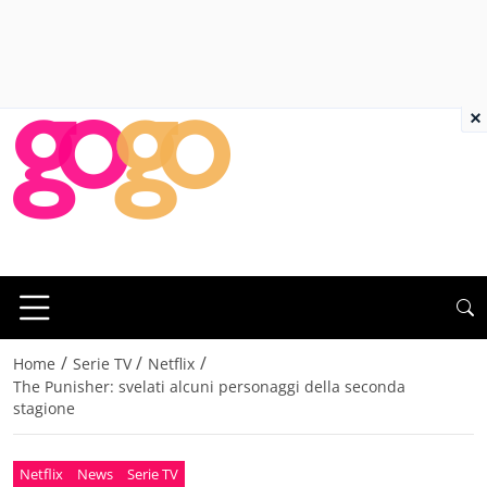
×
/
/
/
Home
Serie TV
Netflix
The Punisher: svelati alcuni personaggi della seconda
stagione
Netflix
News
Serie TV