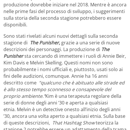
produzione dovrebbe iniziare nel 2018. Mentre è ancora
nelle prime fasi del processo di sviluppo, i suggerimenti
sulla storia della seconda stagione potrebbero essere
disponibili.
Sono stati rivelati alcuni nuovi dettagli sulla seconda
stagione di
The Punisher,
grazie a una serie di nuove
descrizioni dei personaggi. La produzione di
The
Punisher
sta cercando di immettere i ruoli di Annie Beir,
Kim Davis e Melvin Skelling. Questi nomi non sono
probabilmente i nomi ufficiali e, piuttosto, usati solo ai
fini delle audizioni, comunque. Annie ha 16 anni
descritto come
“qualcuno che è abituato alle strade ed
è allo stesso tempo sconnesso e consapevole del
proprio ambiente.”
Kim è una terapeuta regolare della
serie di donne degli anni ’30 e aperta a qualsiasi
etnia. Melvin è un detective onesto all’inizio degli anni
’30, ancora una volta aperto a qualsiasi etnia. Sulla base
di queste descrizioni,
That Hashtag Show
teorizza la
stagione 2 potrebbe essere un adattamento della trama