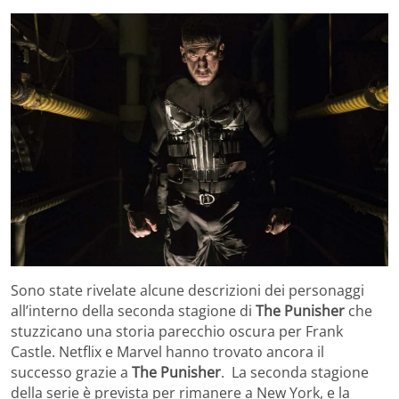
Sono state rivelate alcune descrizioni dei personaggi
all’interno della seconda stagione di
The Punisher
che
stuzzicano una storia parecchio oscura per Frank
Castle. Netflix e Marvel hanno trovato ancora il
successo grazie a
The Punisher
. La seconda stagione
della serie è prevista per rimanere a New York, e la