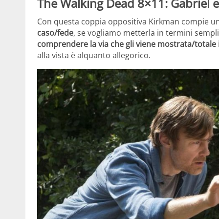
The Walking Dead 8×11: Gabriel 
Con questa coppia oppositiva Kirkman compie un pa
caso/fede
, se vogliamo metterla in termini semplic
comprendere la via che gli viene mostrata/totale
alla vista è alquanto allegorico.