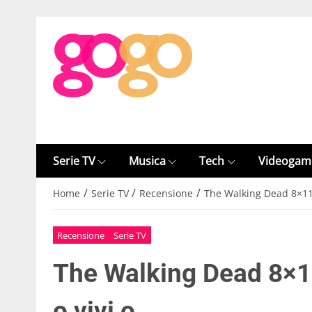
Serie TV
Musica
Tech
Videogam
/
/
/
Home
Serie TV
Recensione
The Walking Dead 8×11
Recensione
Serie TV
The Walking Dead 8×
o vivi o…