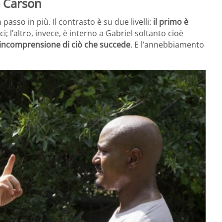
e Carson
sso in più. Il contrasto è su due livelli:
il primo è
i; l’altro, invece, è interno a Gabriel soltanto cioè
 incomprensione di ciò che succede
. E l’annebbiamento