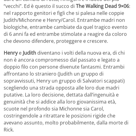
“vecchi”. Ed è questo il succo di
The Walking Dead 9×06
:
nel rapporto genitori e figli che si palesa nelle coppie
Judith/Michonne e Henry/Carol. Entrambe madri non
biologiche, entrambe cambiate da quel tragico evento
di 6 anni fa ed entrambe stimolate a reagire da coloro
che devono difendere, proteggere e crescere.
Henry
e
Judith
diventano i volti della nuova era, di chi
non è ancora compromesso dal passato e legato a
doppio filo con persone divenute fantasmi. Entrambi
affrontano lo straniero (Judith un gruppo di
sopravvissuti, Henry un gruppo di Salvatori scappati)
scegliendo una strada opposta alle loro due madri
putative. La loro decisione, dettata dall’ingenuità e
genuinità che si addice alla loro giovanissima età,
scuote nel profondo sia Michonne sia Carol,
costringendole a ritrattare le posizioni rigide che
avevano assunto, molto probabilmente, dalla morte di
Rick.