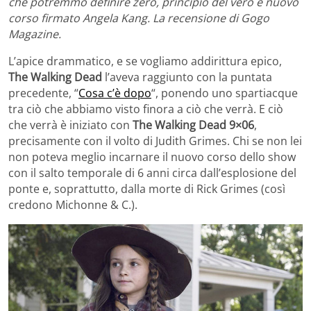
che potremmo definire zero, principio del vero e nuovo
corso firmato Angela Kang. La recensione di Gogo
Magazine.
L’apice drammatico, e se vogliamo addirittura epico,
The Walking Dead
l’aveva raggiunto con la puntata
precedente, “
Cosa c’è dopo
“, ponendo uno spartiacque
tra ciò che abbiamo visto finora a ciò che verrà. E ciò
che verrà è iniziato con
The Walking Dead 9×06
,
precisamente con il volto di Judith Grimes. Chi se non lei
non poteva meglio incarnare il nuovo corso dello show
con il salto temporale di 6 anni circa dall’esplosione del
ponte e, soprattutto, dalla morte di Rick Grimes (così
credono Michonne & C.).