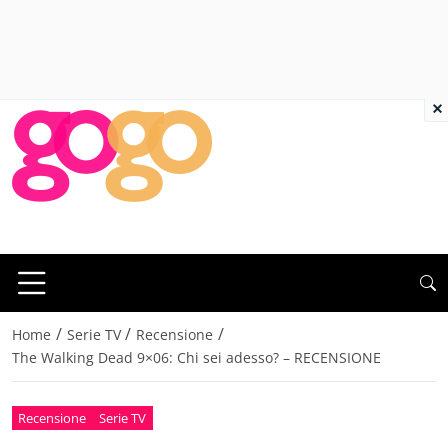
×
/
/
/
Home
Serie TV
Recensione
The Walking Dead 9×06: Chi sei adesso? – RECENSIONE
Recensione
Serie TV